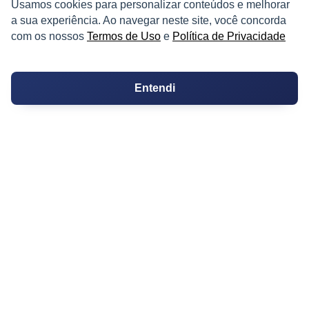
Usamos cookies para personalizar conteúdos e melhorar
a sua experiência. Ao navegar neste site, você concorda
Fazendas
com os nossos
Termos de Uso
e
Política de Privacidade
Depósitos
Imóveis Comerciais
Entendi
Outros Imóveis
SOBRE O IMÓVEL GUIDE
Quem Somos
Como me Cadastrar
Como Responder no Fórum
Dúvidas Frequentes