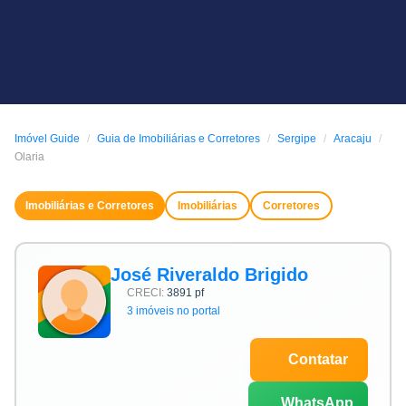
Imóvel Guide
Guia de Imobiliárias e Corretores
Sergipe
Aracaju
Olaria
Imobiliárias e Corretores
Imobiliárias
Corretores
José Riveraldo Brigido
CRECI:
3891 pf
3 imóveis no portal
Contatar
WhatsApp