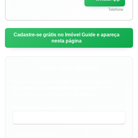
Telefone
Cadastre-se grátis no Imóvel Guide e apareça
nesta página
Cote seu Imóvel
Preencha abaixo os dados do imóvel que você
procura e receba cotações dos corretores e
imobiliárias especializados na região.
TIPO DE IMÓVEL QUE PROCURA *
O QUE VOCÊ PRECISA? *