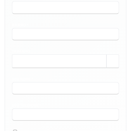
BAIRRO *
TAMANHO
m²
SEU NOME *
SEU TELEFONE *