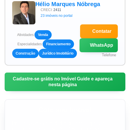
Hélio Marques Nóbrega
CRECI:
2411
23 imóveis no portal
Contatar
Atividades:
Venda
Especialidades:
Financiamento
WhatsApp
Construção
Jurídico Imobiliário
Telefone
Cadastre-se grátis no Imóvel Guide e apareça
nesta página
Cote seu Imóvel
Preencha abaixo os dados do imóvel que você
procura e receba cotações dos corretores e