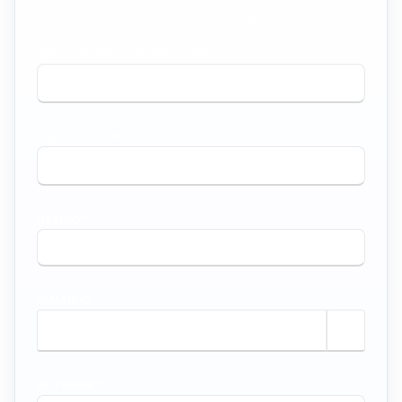
imobiliárias especializados na região.
TIPO DE IMÓVEL QUE PROCURA *
O QUE VOCÊ PRECISA? *
BAIRRO *
TAMANHO
m²
SEU NOME *