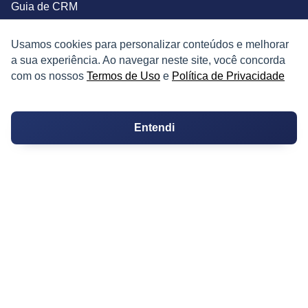
Guia de CRM
Construtoras
Usamos cookies para personalizar conteúdos e melhorar
a sua experiência. Ao navegar neste site, você concorda
Corretores da Construtora
com os nossos
Termos de Uso
e
Política de Privacidade
Corretores do Condomínio
Entendi
IMÓVEL
Apartamentos
Casas
Chácaras
Casas de Condomínio
Terrenos