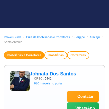
Imóvel Guide
Guia de Imobiliárias e Corretores
Sergipe
Aracaju
Santo Antônio
Imobiliárias e Corretores
Imobiliárias
Corretores
Johnata Dos Santos
CRECI:
5441
680 imóveis no portal
Contatar
WhatsApp