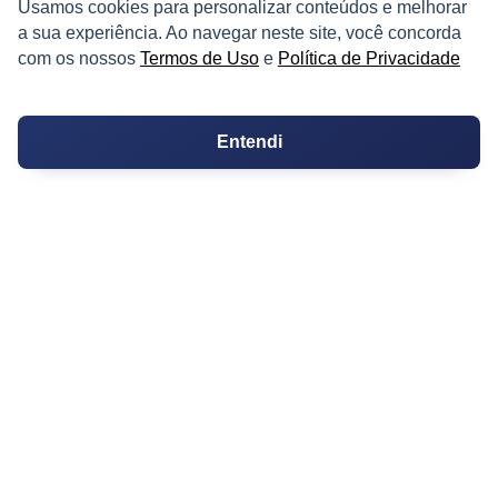
Usamos cookies para personalizar conteúdos e melhorar
a sua experiência. Ao navegar neste site, você concorda
Fazendas
com os nossos
Termos de Uso
e
Política de Privacidade
Depósitos
Imóveis Comerciais
Entendi
Outros Imóveis
SOBRE O IMÓVEL GUIDE
Quem Somos
Como me Cadastrar
Como Responder no Fórum
Dúvidas Frequentes