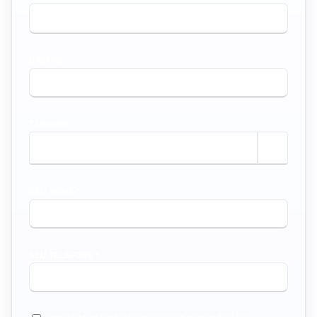
BAIRRO *
TAMANHO
m²
SEU NOME *
SEU TELEFONE *