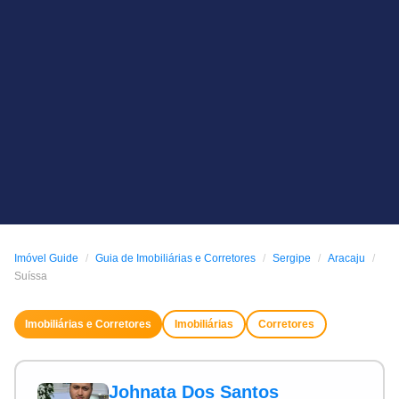
Imóvel Guide
Guia de Imobiliárias e Corretores
Sergipe
Aracaju
Suíssa
Imobiliárias e Corretores
Imobiliárias
Corretores
Johnata Dos Santos