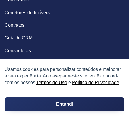
Corretores de Imóveis
Contratos
Guia de CRM
Construtoras
Corretores da Construtora
Usamos cookies para personalizar conteúdos e melhorar
Corretores do Condomínio
a sua experiência. Ao navegar neste site, você concorda
com os nossos
Termos de Uso
e
Política de Privacidade
IMÓVEL
Entendi
Apartamentos
Casas