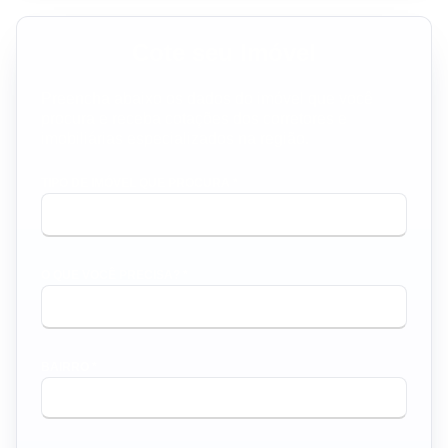
Cote seu Imóvel
Preencha abaixo os dados do imóvel que você
procura e receba cotações dos corretores e
imobiliárias especializados na região.
TIPO DE IMÓVEL QUE PROCURA *
O QUE VOCÊ PRECISA? *
BAIRRO *