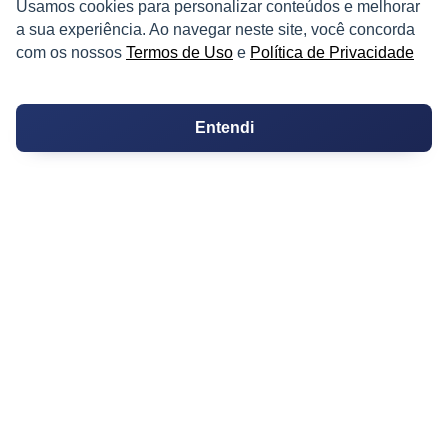
Usamos cookies para personalizar conteúdos e melhorar
a sua experiência. Ao navegar neste site, você concorda
Fazendas
com os nossos
Termos de Uso
e
Política de Privacidade
Depósitos
Imóveis Comerciais
Entendi
Outros Imóveis
SOBRE O IMÓVEL GUIDE
Quem Somos
Como me Cadastrar
Como Responder no Fórum
Dúvidas Frequentes