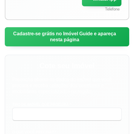
Telefone
Cadastre-se grátis no Imóvel Guide e apareça
nesta página
Cote seu Imóvel
Preencha abaixo os dados do imóvel que você
procura e receba cotações dos corretores e
imobiliárias especializados na região.
TIPO DE IMÓVEL QUE PROCURA *
O QUE VOCÊ PRECISA? *