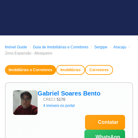
Imóvel Guide
Guia de Imobiliárias e Corretores
Sergipe
Aracaju
Zona Expansão - Mosqueiro
Imobiliárias e Corretores
Imobiliárias
Corretores
Gabriel Soares Bento
CRECI:
5170
4 imóveis no portal
Contatar
WhatsApp