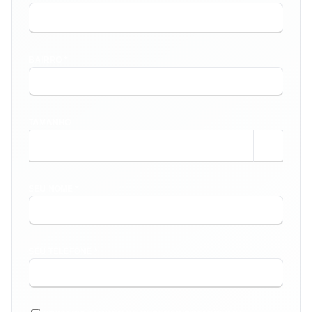
BAIRRO *
TAMANHO
m²
SEU NOME *
SEU TELEFONE *