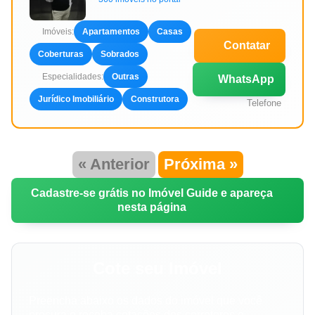
Imóveis:
Apartamentos
Casas
Contatar
Coberturas
Sobrados
Especialidades:
Outras
WhatsApp
Jurídico Imobiliário
Construtora
Telefone
« Anterior
Próxima »
Cadastre-se grátis no Imóvel Guide e apareça
nesta página
Cote seu Imóvel
Preencha abaixo os dados do imóvel que você
procura e receba cotações dos corretores e