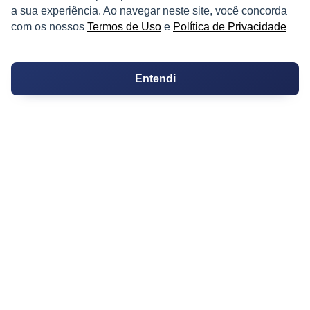
a sua experiência. Ao navegar neste site, você concorda
Certidões
com os nossos
Termos de Uso
e
Política de Privacidade
Certidão
Cartório de Casamento
Entendi
Cartório de Registro de Imóveis
Tabelionato de Notas
Logradouro
Escolas
Conversões
Corretores de Imóveis
Contratos