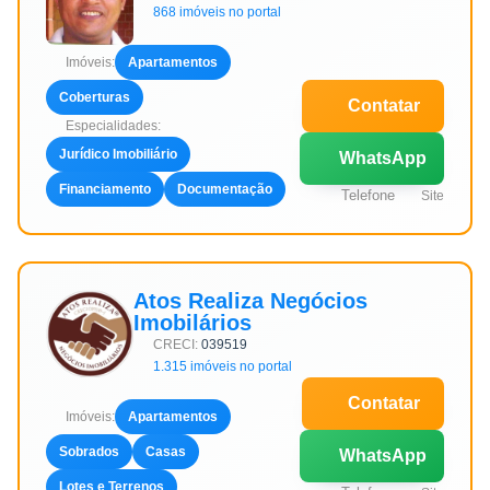
868 imóveis no portal
Imóveis:
Apartamentos
Coberturas
Contatar
Especialidades:
Jurídico Imobiliário
WhatsApp
Financiamento
Documentação
Telefone
Site
Atos Realiza Negócios
Imobilários
CRECI:
039519
1.315 imóveis no portal
Contatar
Imóveis:
Apartamentos
Sobrados
Casas
WhatsApp
Lotes e Terrenos