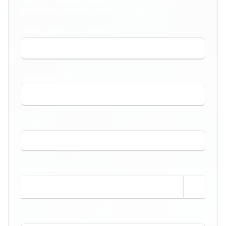
imobiliárias especializados na região.
TIPO DE IMÓVEL QUE PROCURA *
O QUE VOCÊ PRECISA? *
BAIRRO *
TAMANHO
m²
SEU NOME *