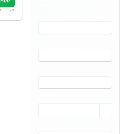
região.
e
Site
TIPO DE IMÓVEL QUE PROCURA *
O QUE VOCÊ PRECISA? *
BAIRRO *
TAMANHO
m²
SEU NOME *