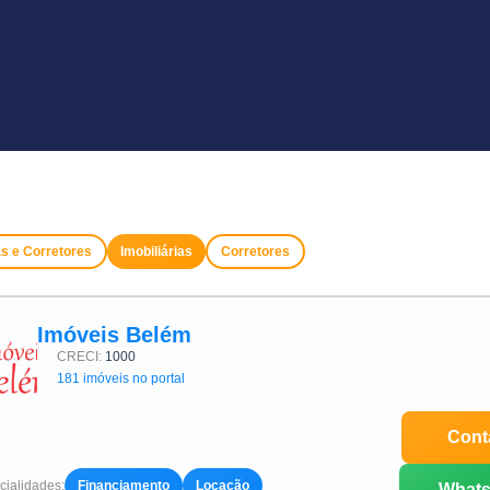
as e Corretores
Imobiliárias
Corretores
Imóveis Belém
CRECI:
1000
181 imóveis no portal
Cont
ialidades:
Financiamento
Locação
What