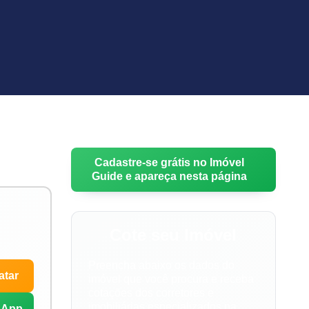
Cadastre-se grátis no Imóvel
Guide e apareça nesta página
Cote seu Imóvel
Preencha abaixo os dados do
atar
imóvel que você procura e receba
cotações dos corretores e
imobiliárias especializados na
sApp