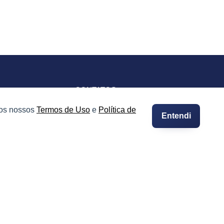
CONTATOS
Imprensa e Jornalismo
 os nossos
Termos de Uso
e
Política de
Entendi
vacidade
Contato
Suporte
Integre seus Imóveis