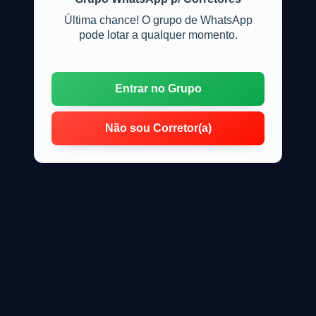
Última chance! O grupo de WhatsApp
pode lotar a qualquer momento.
Entrar no Grupo
Não sou Corretor(a)