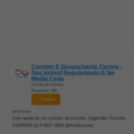
Corretor E Despachante Correia -
Seu Imóvel Regularizado E Na
Media Certa
Corretor de imóveis
Respostas: 380
Contatar
há 9 meses
Com ajuda de um corretor de imóveis. Sugestão: Corretor
CORREIA 11 9 5837-4859 @imobcorreia.