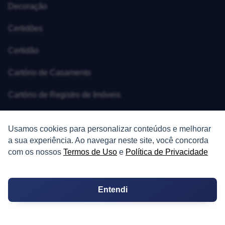
Decoração
Certidões
Certidão
Cartório de Casamento
Cartório de Registro de Imóveis
Tabelionato de Notas
Usamos cookies para personalizar conteúdos e melhorar
Logradouro
a sua experiência. Ao navegar neste site, você concorda
com os nossos
Termos de Uso
e
Política de Privacidade
Escolas
Conversões
Entendi
Corretores de Imóveis