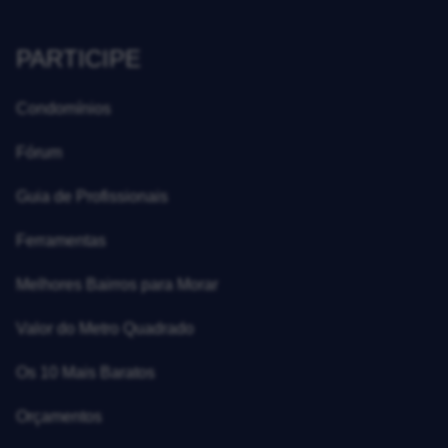
PARTICIPE
Condomínios
Fórum
Guia de Profissionais
Ferramentas
Melhores Bairros para Morar
Valor do Metro Quadrado
Os 10 Mais Baratos
Orçamentos