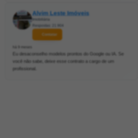
Alvim Leste Imóveis
Imobiliária
Respostas: 21.904
Contatar
há 9 meses
Eu desaconselho modelos prontos do Google ou IA. Se
você não sabe, deixe esse contrato a cargo de um
profissional.