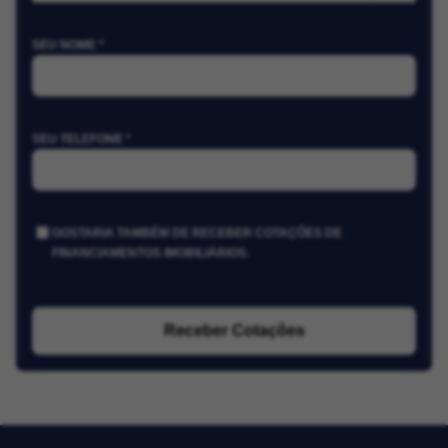
SEU NOME *
SEU TELEFONE *
GOSTARIA TAMBÉM DE RECEBER COTAÇÕES DE
FINANCIAMENTOS IMOBILIÁRIOS.
Receber Cotações