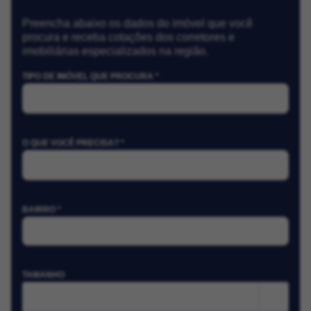
Preencha abaixo os dados do imóvel que você
procura e receba cotações dos corretores e
imobiliárias especializados na região.
TIPO DE IMÓVEL QUE PROCURA *
O QUE VOCÊ PRECISA? *
BAIRRO *
TAMANHO
m²