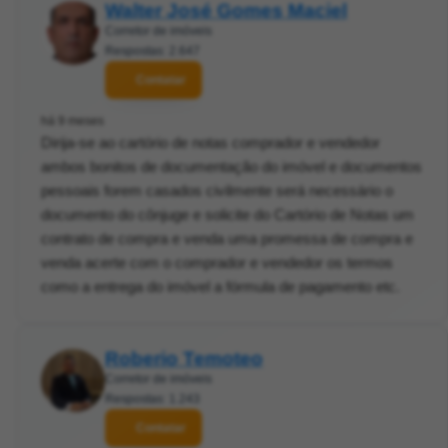
Walter José Gomes Maciel
Corretor de imóveis
Respostas: 2.647
Contatar
há 9 meses
Dirija-se ao cartório de notas comprador e vendedor
ambos bonitos de documentação do imóvel e documentos
pessoais forem casados civilmente será necessário o
documento do cônjuge e solicite do Cartório de Notas um
contrato de compra e venda uma promessa de compra e
venda acerte com o comprador e vendedor os termos
como a entrega do imóvel a fórmula de pagamento etc.
Roberio Temoteo
Corretor de imóveis
Respostas: 1.243
Contatar