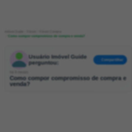
Imóvel Guide
Fórum
Fórum Compra
Como compor compromisso de compra e venda?
Usuário Imóvel Guide
Compartilhar
perguntou:
há 9 meses
Como compor compromisso de compra e
venda?