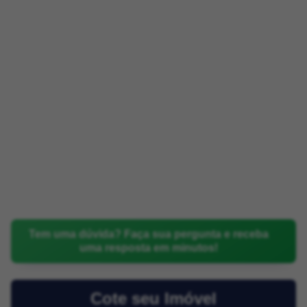
Tem uma dúvida? Faça sua pergunta e receba
uma resposta em minutos!
Cote seu Imóvel