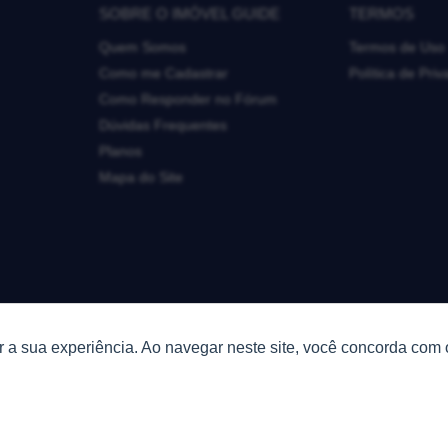
SOBRE O IMÓVEL GUIDE
TERMOS
Quem Somos
Termos de Uso
Como me Cadastrar
Política de Pri
Como Responder no Fórum
Dúvidas Frequentes
Planos
Mapa do Site
 a sua experiência. Ao navegar neste site, você concorda com