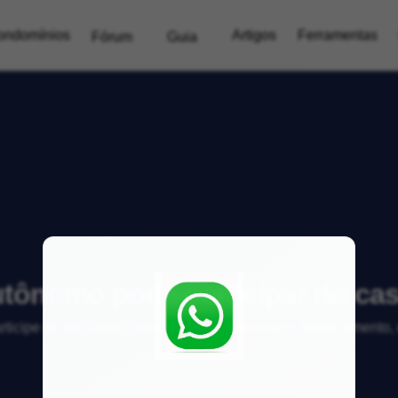
ondomínios
Artigos
Ferramentas
Fórum
Guia
utônomo pode participar do cas
articipe da discussão sobre mercado imobiliário, financiamento