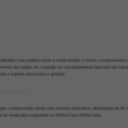
ubsídios mas poderá reunir a renda familiar e outros comprovantes
amento de colégio etc consulte um correspondente bancário da Caix
do o suporte necessário e gratuito.
ipar comprovando renda com extratos bancários, declaração do IR e
a de renda para enquadrar no Minha Casa Minha Vida.