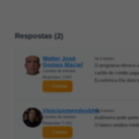
Respostas (2)
Walter José
há 3 meses
Gomes Maciel
O programa oferece s
Corretor de imóveis
cartão de crédito pag
Respostas: 2.647
Econômica Ele dará to
Contatar
Viniciusmendesbhh
há 3 meses
Corretor de imóveis
Autônomo pode partic
Respostas: 5.332
O banco analisa médi
Contatar