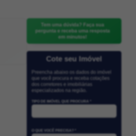
Tem uma dúvida? Faça sua
pergunta e receba uma resposta
em minutos!
Cote seu Imóvel
Preencha abaixo os dados do imóvel
que você procura e receba cotações
dos corretores e imobiliárias
especializados na região.
TIPO DE IMÓVEL QUE PROCURA *
O QUE VOCÊ PRECISA? *