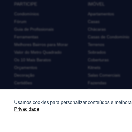
PARTICIPE
IMÓVEL
Condomínios
Apartamentos
Fórum
Casas
Guia de Profissionais
Chácaras
Ferramentas
Casas de Condomínio
Melhores Bairros para Morar
Terrenos
Valor do Metro Quadrado
Sobrados
Os 10 Mais Baratos
Coberturas
Orçamentos
Kitnets
Decoração
Salas Comerciais
Certidões
Fazendas
Certidão
Depósitos
Cartório de Casamento
Imóveis Comerciais
Usamos cookies para personalizar conteúdos e melhorar
Cartório de Registro de Imóveis
Outros Imóveis
Privacidade
Tabelionato de Notas
Logradouro
Escolas