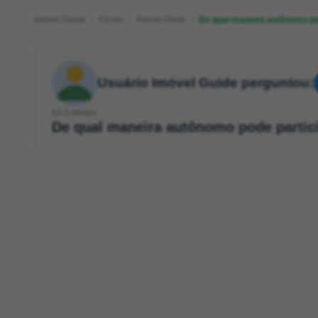
Imóvel Guide
Fórum
Fórum Geral
De qual maneira autônomo pod
Usuário Imóvel Guide perguntou:
há 3 meses
De qual maneira autônomo pode partici