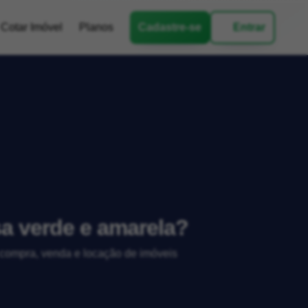
Cotar Imóvel
Planos
Cadastre-se
Entrar
a verde e amarela?
, compra, venda e locação de imóveis