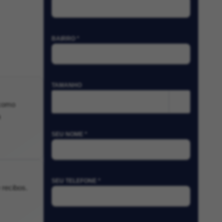
BAIRRO *
TAMANHO
m²
 como
a
SEU NOME *
SEU TELEFONE *
 recibos.