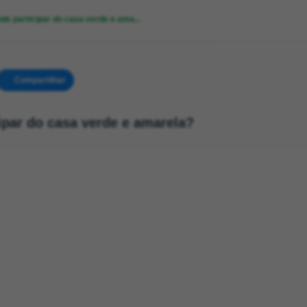
e participar do casa verde e ama...
Compartilhar
par do casa verde e amarela?