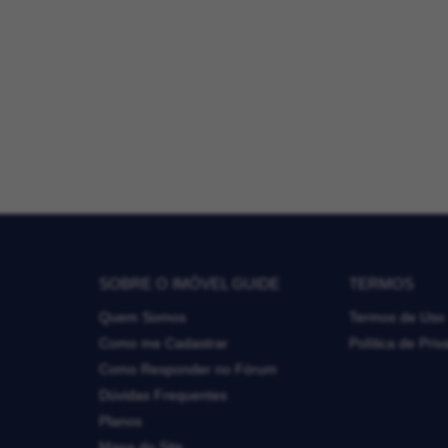
SOBRE O IMÓVEL GUIDE
TERMOS
Quem Somos
Termos de Uso
Como me Cadastrar
Política de Pri
Como Responder no Fórum
Dúvidas Frequentes
Planos
Mapa do Site