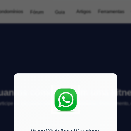
ondomínios
Artigos
Ferramentas
Fórum
Guia
uantos cômodos tem uma kitne
articipe da discussão sobre mercado imobiliário, financiamento
Grupo WhatsApp p/ Corretores