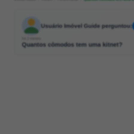
Usuário Imóvel Guide perguntou:
há 2 meses
Quantos cômodos tem uma kitnet?