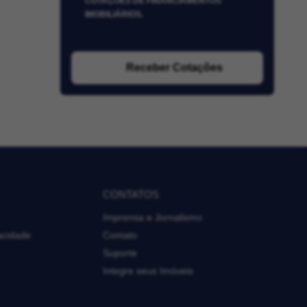
COTAÇÕES DE FINANCIAMENTOS
IMOBILIÁRIOS.
Receber Cotações
CONTATOS
Imprensa e Jornalismo
vacidade
Contato
Suporte
Integre seus Imóveis