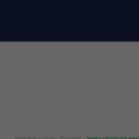
Imóvel Guide
Fórum
Fórum Geral
Quantos cômodos tem uma ki