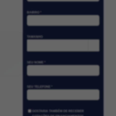
BAIRRO *
TAMANHO
m²
SEU NOME *
SEU TELEFONE *
GOSTARIA TAMBÉM DE RECEBER