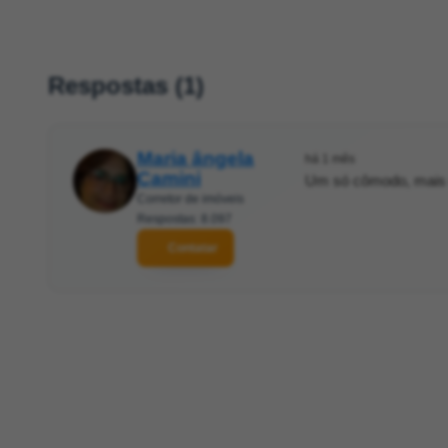
Respostas (1)
Maria ângela
há 1 mês
Camini
Um só cômodo, mais 
Corretor de imóveis
Respostas: 8.097
Contatar