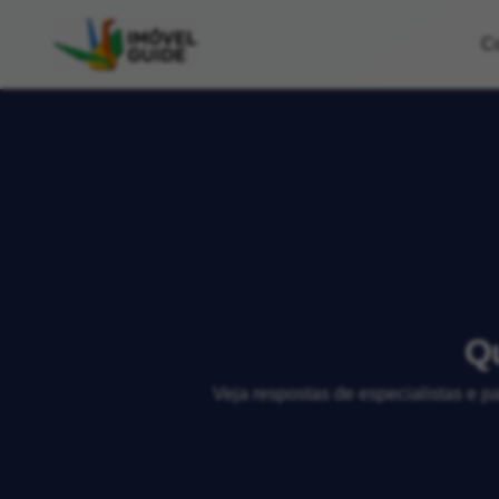
C
Q
Veja respostas de especialistas e p