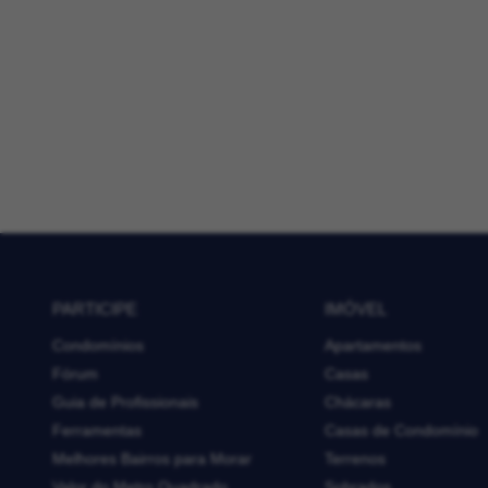
PARTICIPE
IMÓVEL
Condomínios
Apartamentos
Fórum
Casas
Guia de Profissionais
Chácaras
Ferramentas
Casas de Condomínio
Melhores Bairros para Morar
Terrenos
Valor do Metro Quadrado
Sobrados