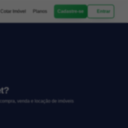
Cotar Imóvel
Planos
Cadastre-se
Entrar
t?
, compra, venda e locação de imóveis