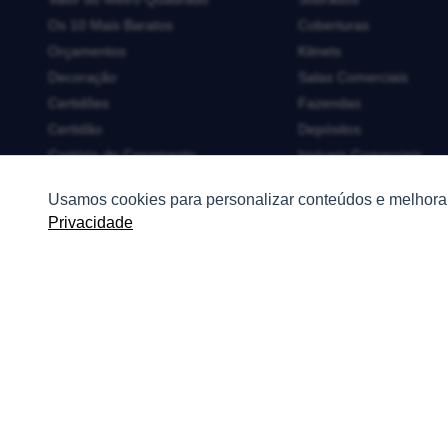
Os 10 Mais Baratos
Coberturas
Orçamentos
Kitnets
Decoração
Salas Comerciais
Certidões
Fazendas
Certidão
Depósitos
Cartório de Casamento
Imóveis Comerciais
Cartório de Registro de Imóveis
Outros Imóveis
Usamos cookies para personalizar conteúdos e melhorar
Tabelionato de Notas
Privacidade
Logradouro
Escolas
Conversões
Corretores de Imóveis
Contratos
Guia de CRM
Construtoras
Corretores da Construtora
Corretores do Condomínio