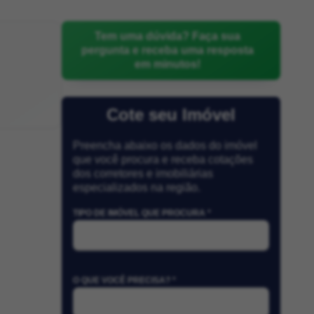
Tem uma dúvida? Faça sua
pergunta e receba uma resposta
em minutos!
Cote seu Imóvel
Preencha abaixo os dados do imóvel
que você procura e receba cotações
dos corretores e imobiliárias
especializados na região.
TIPO DE IMÓVEL QUE PROCURA *
O QUE VOCÊ PRECISA? *