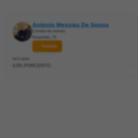
Antonio Messias De Sousa
Corretor de imóveis
Respostas: 75
Contatar
há 5 anos
0,5% PORCENTO.