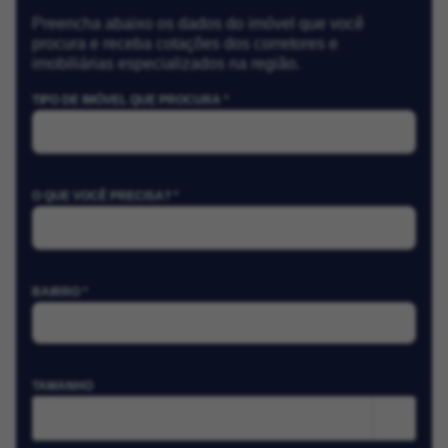
Preencha abaixo os dados do imóvel que você
procura e receba cotações dos corretores e
imobiliárias especializados na região.
TIPO DE IMÓVEL QUE PROCURA *
O QUE VOCÊ PRECISA? *
BAIRRO *
TAMANHO
m²