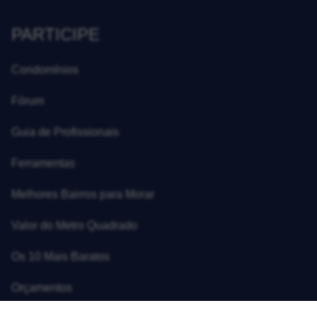
PARTICIPE
Condomínios
Fórum
Guia de Profissionais
Ferramentas
Melhores Bairros para Morar
Valor do Metro Quadrado
Os 10 Mais Baratos
Orçamentos