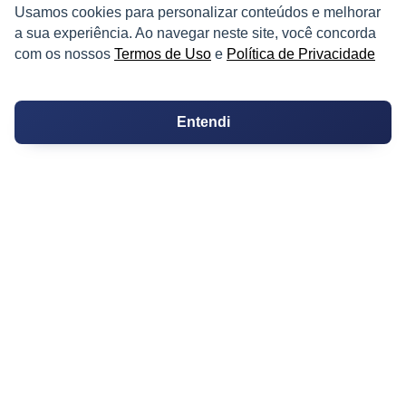
Decoração
Usamos cookies para personalizar conteúdos e melhorar
a sua experiência. Ao navegar neste site, você concorda
Certidões
com os nossos
Termos de Uso
e
Política de Privacidade
Certidão
Cartório de Casamento
Entendi
Cartório de Registro de Imóveis
Tabelionato de Notas
Logradouro
Escolas
Conversões
Corretores de Imóveis
Contratos