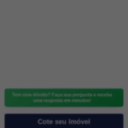
Tem uma dúvida? Faça sua pergunta e receba
uma resposta em minutos!
Cote seu Imóvel