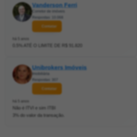
Vanderson Ferri
Corretor de imóveis
Respostas: 10.068
Contatar
há 5 anos
0.5% ATÉ O LIMITE DE R$ 91.820
Unibrokers Imóveis
Imobiliária
Respostas: 307
Contatar
há 5 anos
Não é ITVI e sim ITBI
3% do valor da transação.