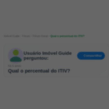
Imóvel Guide
Fórum
Fórum Geral
Qual o percentual do ITIV?
Usuário Imóvel Guide
Compartilhar
perguntou:
há 5 anos
Qual o percentual do ITIV?