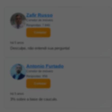
Zafir Russo
Corretor de imóveis
Respostas: 7.840
Contatar
há 5 anos
Desculpe, não entendi sua pergunta!
Antonio Furtado
Corretor de imóveis
Respostas: 956
Contatar
há 5 anos
3% sobre a base de cauculo.