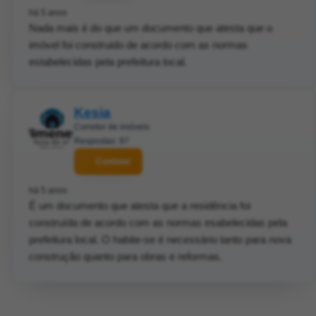
há 5 anos
Nada mais é do que um documento que atesta que o
imóvel foi construido de acordo com as normas
estabelecidas pela prefeitura local.
Kesia
Corretor de imóveis
Respostas: 97
Contatar
há 5 anos
É um documento que atesta que a residência foi
construída de acordo com as normas esabelecidas pela
prefeitura local. O habite-se é necessário tanto para nova
construção quanto para obras e reformas.