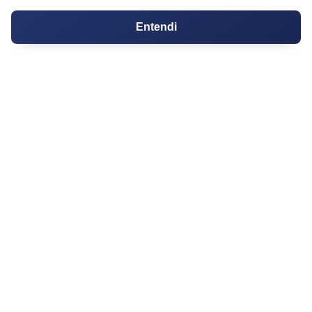
PARTICIPE
Entendi
Condomínios
Fórum
Guia de Profissionais
Ferramentas
Melhores Bairros para Morar
Valor do Metro Quadrado
Os 10 Mais Baratos
Orçamentos
Decoração