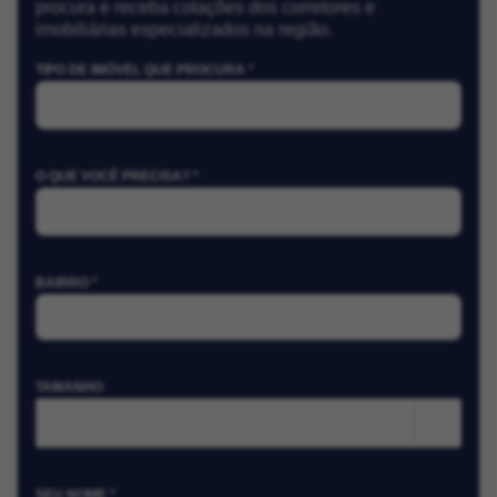
procura e receba cotações dos corretores e
imobiliárias especializados na região.
TIPO DE IMÓVEL QUE PROCURA *
O QUE VOCÊ PRECISA? *
BAIRRO *
TAMANHO
m²
SEU NOME *