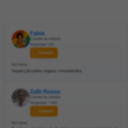
Fabia
Corretor de imóveis
Respostas: 251
Contatar
há 5 anos
Inspecção pelos orgaos competentes.
Zafir Russo
Corretor de imóveis
Respostas: 7.840
Contatar
há 5 anos