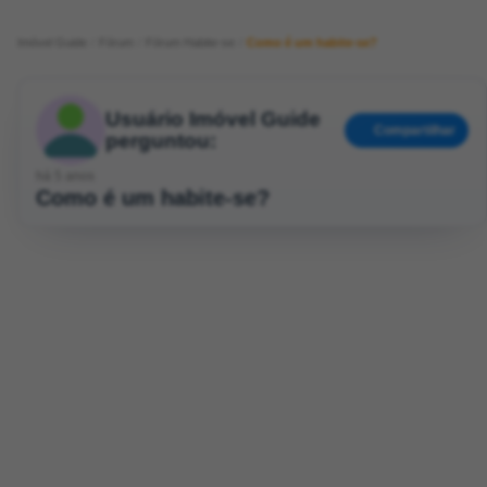
Imóvel Guide
Fórum
Fórum Habite-se
Como é um habite-se?
Usuário Imóvel Guide
Compartilhar
perguntou:
há 5 anos
Como é um habite-se?