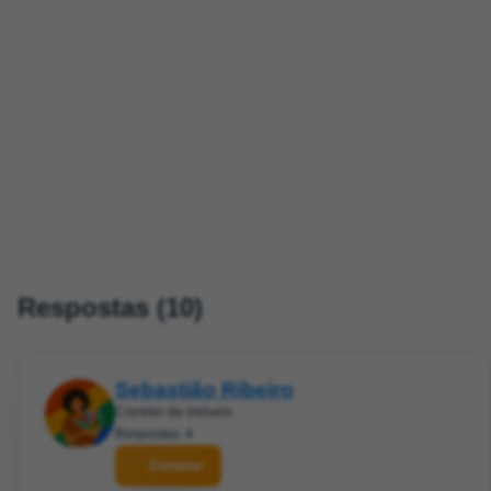
Respostas (10)
Sebastião Ribeiro
Corretor de imóveis
Respostas: 4
Contatar