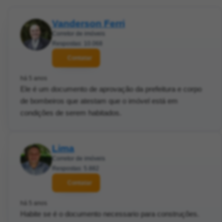
Vanderson Ferri
Corretor de imóveis
Respostas: 10.068
Contatar
há 5 anos
Ele é um documento de aprovação da prefeitura e corpo
de bombeiros que atestam que o imóvel está em
condições de serem habitados.
Lima
Corretor de imóveis
Respostas: 5.882
Contatar
há 5 anos
Habite se é o documento necessario para construções.