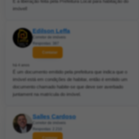
É a liberação feita pela Prefeitura Local para habitação do
imóvel!
Edilson Leffa
Corretor de imóveis
Respostas: 387
Contatar
há 4 anos
É um documento emitido pela prefeitura que indica que o
imóvel está em condições de habitar, então é emitido um
documento chamado habite-se que deve ser averbado
juntament na matrícula do imóvel.
Salles Cardoso
Corretor de imóveis
Respostas: 2.210
Contatar