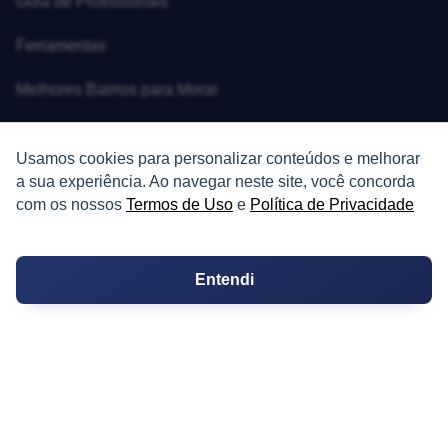
Guia de Profissionais
Ferramentas
Melhores Bairros para Morar
Valor do Metro Quadrado
Usamos cookies para personalizar conteúdos e melhorar
Os 10 Mais Baratos
a sua experiência. Ao navegar neste site, você concorda
com os nossos
Termos de Uso
e
Política de Privacidade
Orçamentos
Decoração
Entendi
Certidões
Certidão
Cartório de Casamento
Cartório de Registro de Imóveis