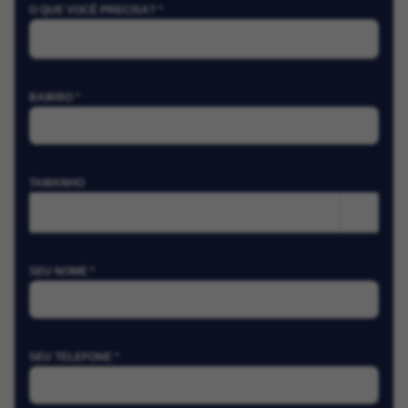
O QUE VOCÊ PRECISA? *
BAIRRO *
TAMANHO
m²
SEU NOME *
SEU TELEFONE *