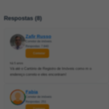
Respostas (8)
Zafir Russo
Corretor de imóveis
Respostas: 7.840
Contatar
há 5 anos
Vá até o Cartório de Registro de Imóveis como m o
endereço correto e eles encontram!
Fabia
Corretor de imóveis
Respostas: 251
Contatar