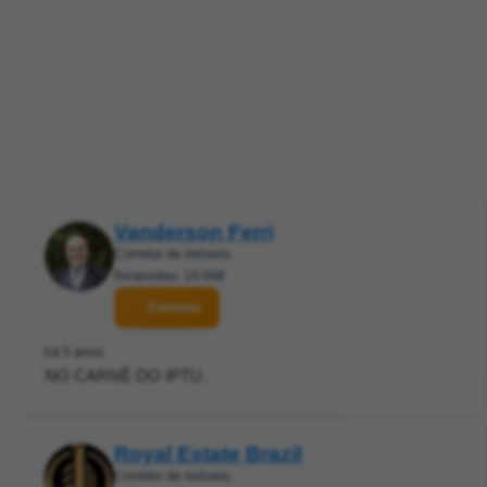
Vanderson Ferri
Corretor de imóveis
Respostas: 10.068
Contatar
há 5 anos
NO CARNÊ DO IPTU.
Royal Estate Brazil
Corretor de imóveis