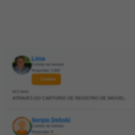
Lima
Corretor de imóveis
Respostas: 5.882
Contatar
há 5 anos
ATRAVES DO CARTORIO DE REGISTRO DE IMOVEL.
Sergio Debski
Corretor de imóveis
Respostas: 9