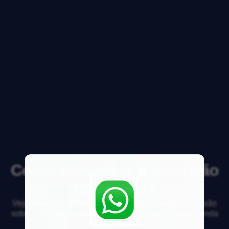
Como conseguir a inscrição
do imóvel?
Veja respostas de especialistas e participe da discussão
sobre mercado imobiliário, financiamento, compra, venda
e locação de imóveis