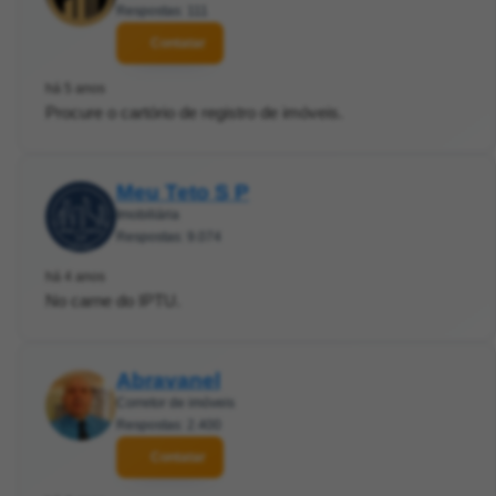
Respostas: 111
Contatar
há 5 anos
Procure o cartório de registro de imóveis.
Meu Teto S P
Imobiliária
Respostas: 9.074
há 4 anos
No carne do IPTU.
Abravanel
Corretor de imóveis
Respostas: 2.400
Contatar