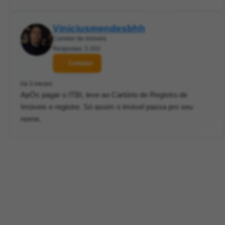
Viniciusmendesbhh
Corretor de imóveis
Respostas: 5.332
Contatar
há 3 meses
ApÓs pagar o ITBI, leve ao Cartório de Registro de
Imóveis e registre. Só assim o imóvel passa pro seu
nome.