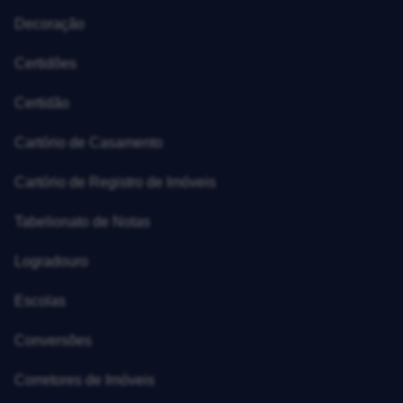
Decoração
Certidões
Certidão
Cartório de Casamento
Cartório de Registro de Imóveis
Tabelionato de Notas
Logradouro
Escolas
Conversões
Corretores de Imóveis