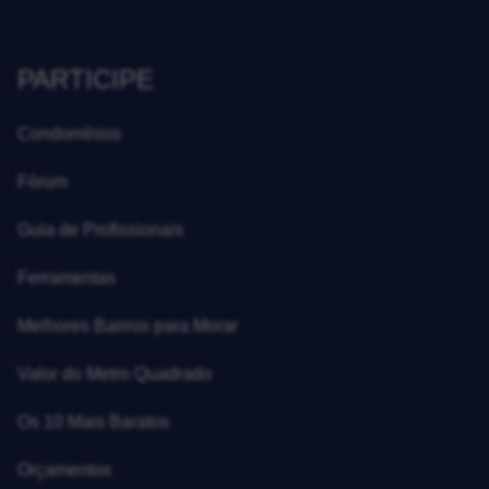
PARTICIPE
Condomínios
Fórum
Guia de Profissionais
Ferramentas
Melhores Bairros para Morar
Valor do Metro Quadrado
Os 10 Mais Baratos
Orçamentos