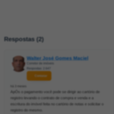
Respostas (2)
Walter José Gomes Maciel
Corretor de imóveis
Respostas: 2.647
Contatar
há 3 meses
ApÓs o pagamento você pode se dirigir ao cartório de
registro levando o contrato de compra e venda e a
escritura do imóvel feita no cartório de notas e solicitar o
registro do mesmo.