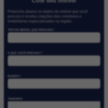
Cote seu Imóvel
Preencha abaixo os dados do imóvel que você
procura e receba cotações dos corretores e
imobiliárias especializados na região.
TIPO DE IMÓVEL QUE PROCURA *
O QUE VOCÊ PRECISA? *
BAIRRO *
TAMANHO
m²