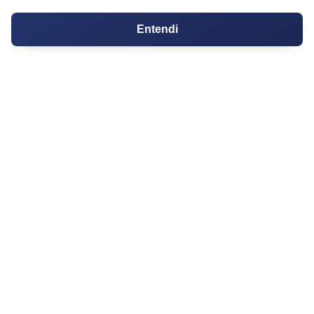
Apartamentos
Entendi
Casas
Chácaras
Casas de Condomínio
Terrenos
Sobrados
Coberturas
Kitnets
Salas Comerciais
Fazendas