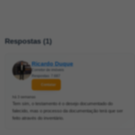
Respostas (1)
Ricardo Duque
Corretor de imóveis
Respostas: 7.687
Contatar
há 3 semanas
Tem sim, o testamento é o desejo documentado do
falecido, mas o processo da documentação terá que ser
feito através do inventário.