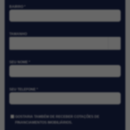
BAIRRO *
TAMANHO
m²
SEU NOME *
SEU TELEFONE *
GOSTARIA TAMBÉM DE RECEBER COTAÇÕES DE
FINANCIAMENTOS IMOBILIÁRIOS.