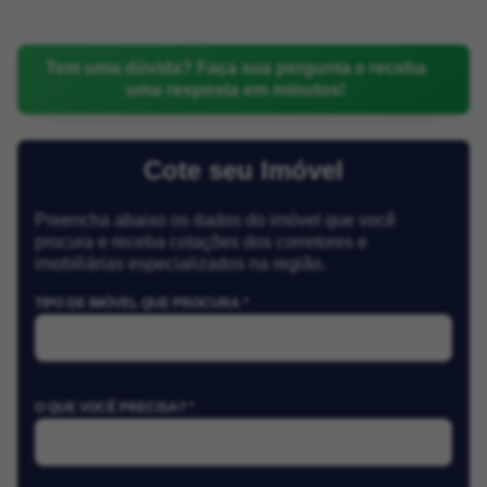
Tem uma dúvida? Faça sua pergunta e receba
uma resposta em minutos!
Cote seu Imóvel
Preencha abaixo os dados do imóvel que você
procura e receba cotações dos corretores e
imobiliárias especializados na região.
TIPO DE IMÓVEL QUE PROCURA *
O QUE VOCÊ PRECISA? *