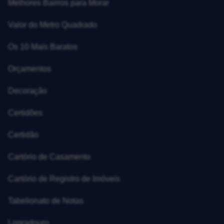
Melhores Bairros para Morar
Valor do Metro Quadrado
Os 10 Mais Baratos
Orçamentos
Decoração
Certidões
Certidão
Cartório de Casamento
Cartório de Registro de Imóveis
Tabelionato de Notas
Logradouro