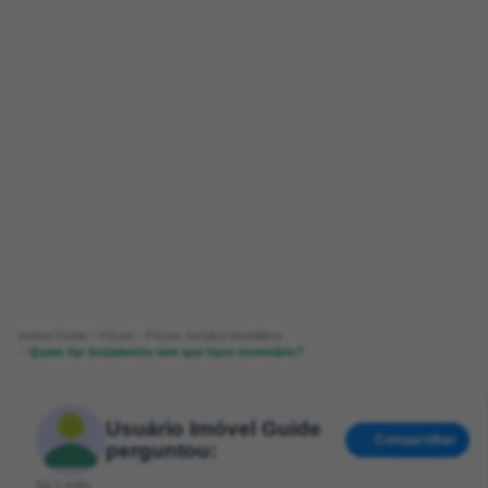
Imóvel Guide
Fórum
Fórum Jurídico Imobiliário
Quem faz testamento tem que fazer inventário?
Usuário Imóvel Guide
Compartilhar
perguntou:
há 1 mês