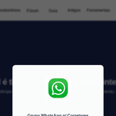
ondomínios
Artigos
Ferramentas
Fórum
Guia
 é tipo de tinta para parede int
articipe da discussão sobre mercado imobiliário, financiamento
Grupo WhatsApp p/ Corretores