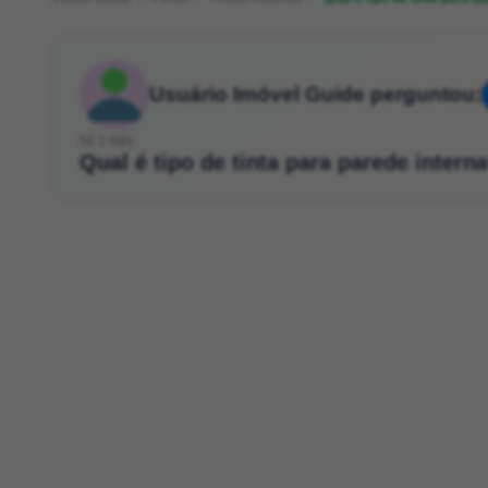
Usuário Imóvel Guide perguntou:
há 1 mês
Qual é tipo de tinta para parede intern