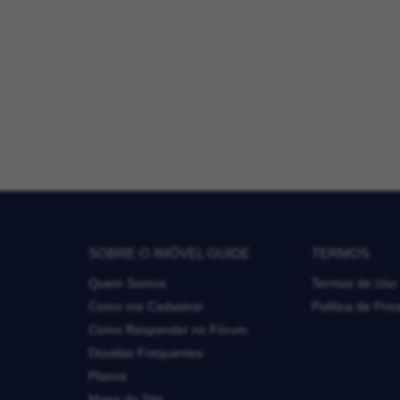
SOBRE O IMÓVEL GUIDE
TERMOS
Quem Somos
Termos de Uso
Como me Cadastrar
Política de Pri
Como Responder no Fórum
Dúvidas Frequentes
Planos
Mapa do Site