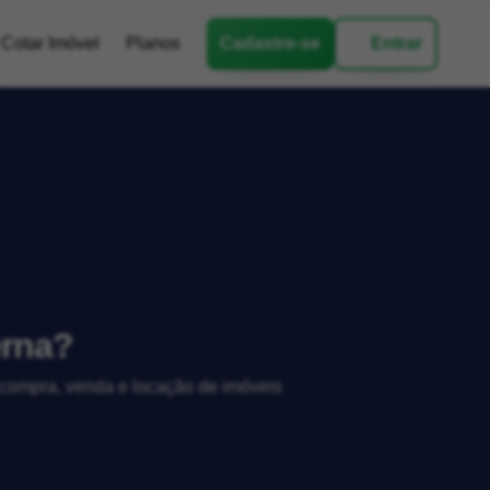
Cotar Imóvel
Planos
Cadastre-se
Entrar
erna?
, compra, venda e locação de imóveis