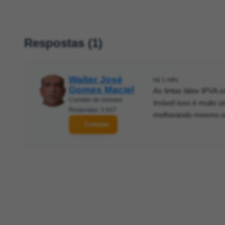
Respostas (1)
Walter José
há 1 mês
Gomes Maciel
As tintas látex IPVA
Corretor de imóveis
imóvel isso é muito ú
Respostas: 2.647
melhorando mesmo ou 
Contatar