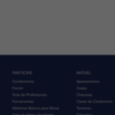
PARTICIPE
IMÓVEL
Condomínios
Apartamentos
Fórum
Casas
Guia de Profissionais
Chácaras
Ferramentas
Casas de Condomínio
Melhores Bairros para Morar
Terrenos
Valor do Metro Quadrado
Sobrados