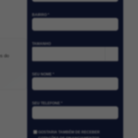
BAIRRO *
TAMANHO
m²
es do
SEU NOME *
SEU TELEFONE *
GOSTARIA TAMBÉM DE RECEBER