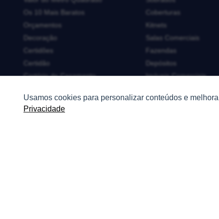
Os 10 Mais Baratos
Coberturas
Orçamentos
Kitnets
Decoração
Salas Comerciais
Certidões
Fazendas
Certidão
Depósitos
Cartório de Casamento
Imóveis Comerciais
Cartório de Registro de Imóveis
Outros Imóveis
Usamos cookies para personalizar conteúdos e melhorar
Tabelionato de Notas
Privacidade
Logradouro
Escolas
Conversões
Corretores de Imóveis
Contratos
Guia de CRM
Construtoras
Corretores da Construtora
Corretores do Condomínio