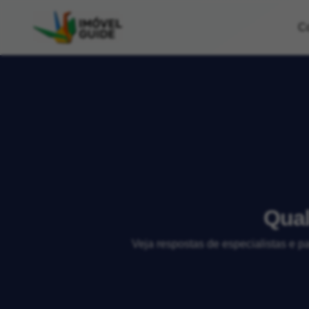
C
Qual
Veja respostas de especialistas e p