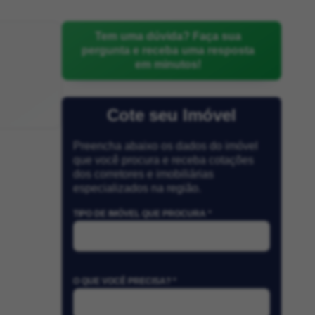
Tem uma dúvida? Faça sua
pergunta e receba uma resposta
em minutos!
Cote seu Imóvel
Preencha abaixo os dados do imóvel
que você procura e receba cotações
dos corretores e imobiliárias
especializados na região.
TIPO DE IMÓVEL QUE PROCURA *
O QUE VOCÊ PRECISA? *