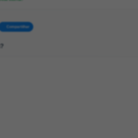
Compartilhar
a?