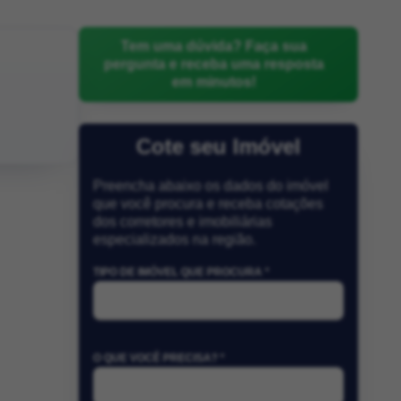
Tem uma dúvida? Faça sua
pergunta e receba uma resposta
em minutos!
Cote seu Imóvel
Preencha abaixo os dados do imóvel
que você procura e receba cotações
dos corretores e imobiliárias
especializados na região.
TIPO DE IMÓVEL QUE PROCURA *
O QUE VOCÊ PRECISA? *