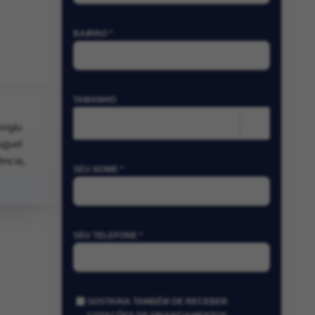
BAIRRO *
TAMANHO
m²
xigiu
uguel
ência,
SEU NOME *
SEU TELEFONE *
GOSTARIA TAMBÉM DE RECEBER