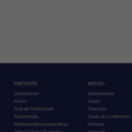
PARTICIPE
IMÓVEL
Condomínios
Apartamentos
Fórum
Casas
Guia de Profissionais
Chácaras
Ferramentas
Casas de Condomínio
Melhores Bairros para Morar
Terrenos
Valor do Metro Quadrado
Sobrados