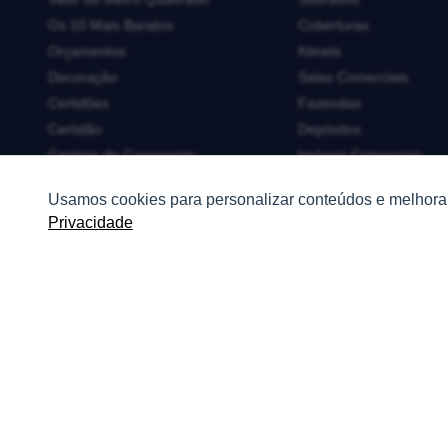
Os 10 Mais Baratos
Coberturas
Orçamentos
Kitnets
Decoração
Salas Comerciais
Certidões
Fazendas
Certidão
Depósitos
Cartório de Casamento
Imóveis Comerciais
Cartório de Registro de Imóveis
Outros Imóveis
Usamos cookies para personalizar conteúdos e melhorar
Tabelionato de Notas
Privacidade
Logradouro
Escolas
Conversões
Corretores de Imóveis
Contratos
Guia de CRM
Construtoras
Corretores da Construtora
Corretores do Condomínio