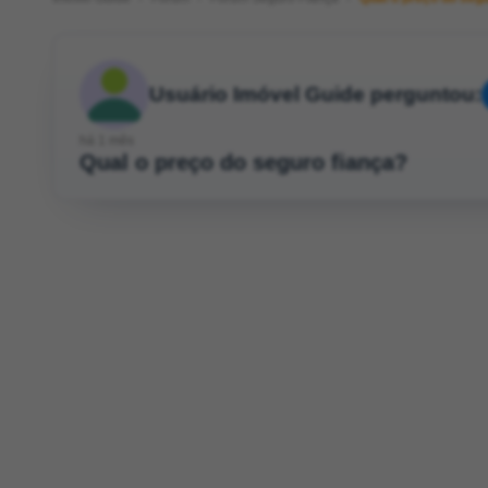
Usuário Imóvel Guide perguntou:
há 1 mês
Qual o preço do seguro fiança?