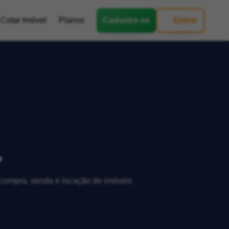
Cotar Imóvel
Planos
Cadastre-se
Entrar
?
, compra, venda e locação de imóveis