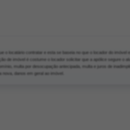
e o locatário contratar e esta se baseia no que o locador do imóvel e
ção de imóvel é costume o locador solicitar que a apólice segure o al
mínio, multa por desocupação antecipada, multa e juros de inadimpl
na nova, danos em geral ao imóvel.