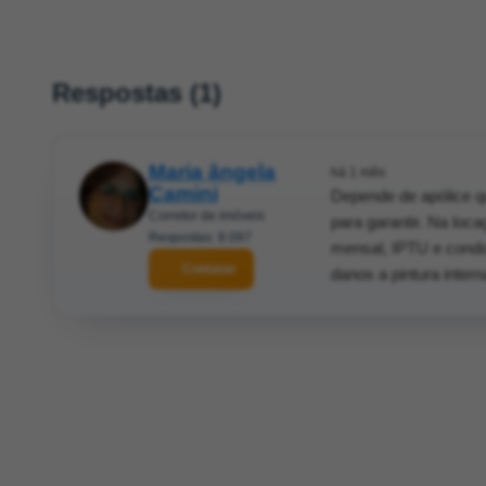
Respostas (1)
Maria ângela
há 1 mês
Camini
Depende de apólice qu
Corretor de imóveis
para garantir. Na loca
Respostas: 8.097
mensal, IPTU e condo
Contatar
danos a pintura inter