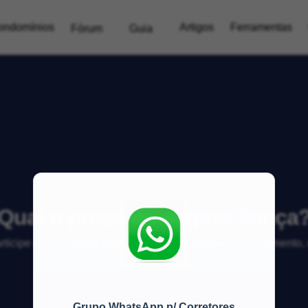
ondomínios
Artigos
Ferramentas
Fórum
Guia
Qual o preço do seguro fiança
articipe da discussão sobre mercado imobiliário, financiamento
Grupo WhatsApp p/ Corretores