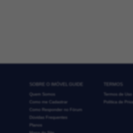
SOBRE O IMÓVEL GUIDE
TERMOS
Quem Somos
Termos de Uso
Como me Cadastrar
Política de Pri
Como Responder no Fórum
Dúvidas Frequentes
Planos
Mapa do Site