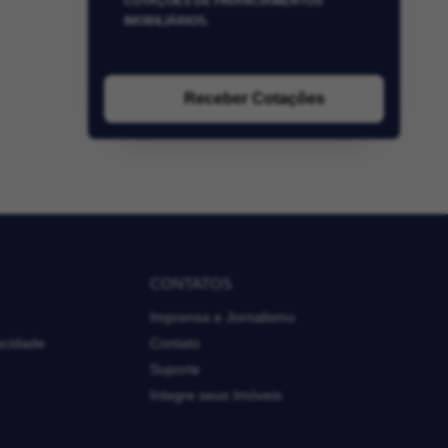
COTAÇÕES DE FINANCIAMENTOS
IMOBILIÁRIOS.
Receber Cotações
CONTATOS
Imprensa e Jornalismo
vacidade
Contato
Suporte
Integre seus Imóveis