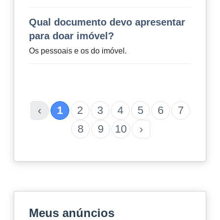
Qual documento devo apresentar
para doar imóvel?
Os pessoais e os do imóvel.
‹
1
2
3
4
5
6
7
8
9
10
›
Meus anúncios