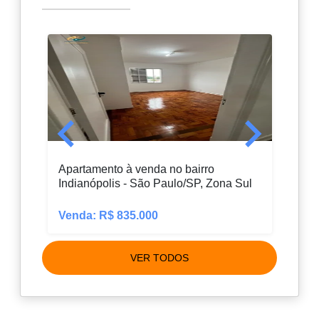
Apartamento à venda no bairro
Loja 
Indianópolis - São Paulo/SP, Zona Sul
São 
Venda: R$ 835.000
Alug
VER TODOS