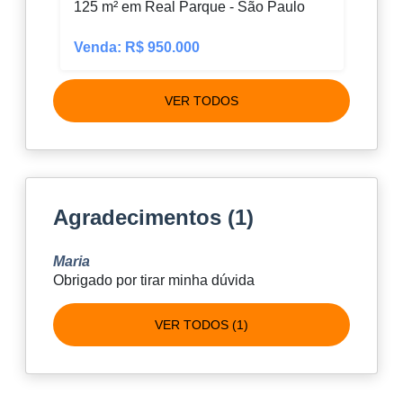
125 m² em Real Parque - São Paulo
m² e
Venda: R$ 950.000
Vend
VER TODOS
Agradecimentos (1)
Maria
Obrigado por tirar minha dúvida
VER TODOS (1)