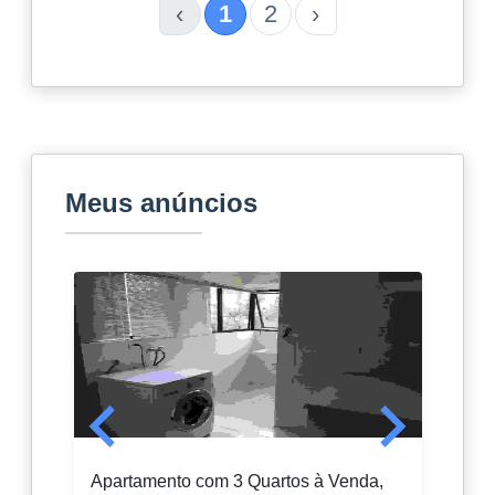
‹
1
2
›
Meus anúncios
Apartamento com 3 Quartos à Venda,
Sobr