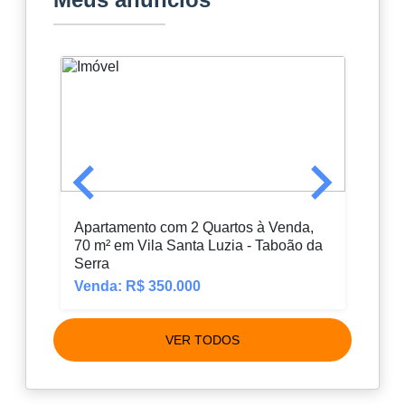
Apartamento com 2 Quartos à Venda,
Apar
70 m² em Vila Santa Luzia - Taboão da
77 m
Serra
Venda: R$ 350.000
Vend
VER TODOS