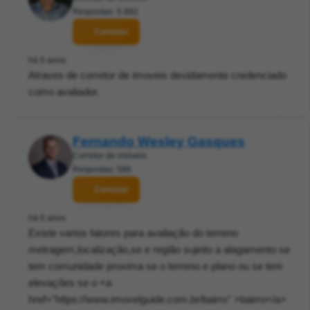
Respostas: 5.882
Contatar
há 6 anos
Atraves de corretor de imoveis devidamente credenciado
como avaliador.
Fernando Wesley Gasques
Corretor de imóveis
Respostas: 586
Contatar
há 6 anos
Existe varios fatores para avaliação do terreno
metragem,localização,se e região sujeito a alagamento se
tem comunidade proxima se o terreno e plano ou se tem
elevações se o <a
href="https://www.imovelguide.com.br/bairro" >bairro</a>