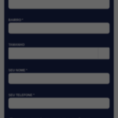
BAIRRO *
TAMANHO
m²
SEU NOME *
SEU TELEFONE *