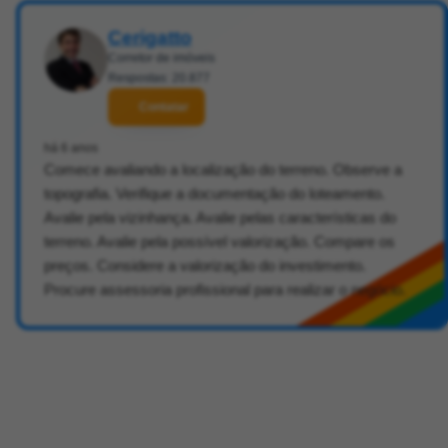
Cerigatto
Corretor de imóveis
Respostas: 20.877
Contatar
há 6 anos
Comece avaliando a localização do terreno. Observe a
topografia. Verifique a documentação do loteamento.
Avalie pela vizinhança. Avalie pelas características do
terreno. Avalie pela possível valorização. Compare os
preços. Considere a valorização do investimento.
Procure assessoria profissional para realizar o negócio.