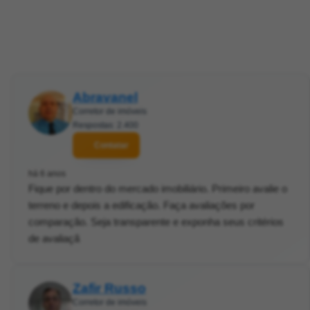
Abravanel
Corretor de imóveis
Respostas: 2.400
Contatar
há 6 anos
Fique por dentro do mercado imobiliário. Primeiro avalie o
terreno e depois a edificação. Faça avaliações por
comparação. Seja transparente e exponha seus critérios
de avaliaçã
Zafir Russo
Corretor de imóveis