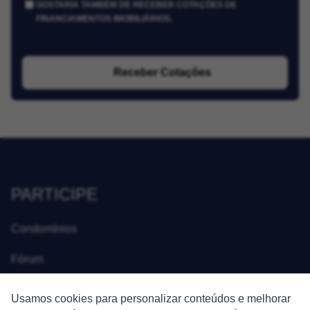
GOSTARIA TAMBÉM DE RECEBER COTAÇÕES DE
FINANCIAMENTOS IMOBILIÁRIOS.
Receber Cotações
PARTICIPE
Condomínios
Fórum
Guia de Profissionais
Usamos cookies para personalizar conteúdos e melhorar