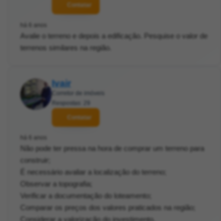
Contatar
há 6 anos
Avalie o terreno e depois a edificação. Pesquise o valor de
terrenos similares na região.
Ivair
Corretor de imóveis
Respostas: 29
Contatar
há 6 anos
Não pode ter pressa na hora de comprar um terreno para
construir;
É necessário avaliar a localização do terreno;
Observar a topografia;
Verificar a documentação do loteamento;
Comparar os preços dos valores praticados na região;
Considerar a valorização do investimento.