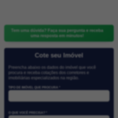
Tem uma dúvida? Faça sua pergunta e receba
uma resposta em minutos!
Cote seu Imóvel
Preencha abaixo os dados do imóvel que você
procura e receba cotações dos corretores e
imobiliárias especializados na região.
TIPO DE IMÓVEL QUE PROCURA *
O QUE VOCÊ PRECISA? *