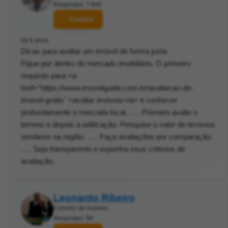
Respostas: 7.840
Contatar
há 6 anos
Dicas para avaliar um imóvel de forma justa
Fique por dentro do mercado imobiliário. O primeiro
requisito para <a
href="https://www.imovelguide.com.br/avaliacao-de-
imovel-gratis" >avaliar imóveis</a> é conhecer
profundamente o mercado local. . . . Primeiro avalie o
terreno e depois a edificação. Pesquise o valor de terrenos
similares na região. . . . Faça avaliações por comparação.
. . . Seja transparente e exponha seus critérios de
avaliação.
Leonardo Ribeiro
Corretor de imóveis
Respostas: 96