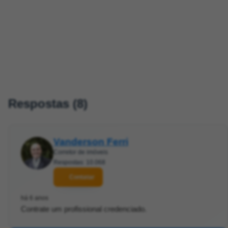
Respostas (8)
Vanderson Ferri
Corretor de imóveis
Respostas: 10.068
Contatar
há 6 anos
Contrate um profissional credenciado.