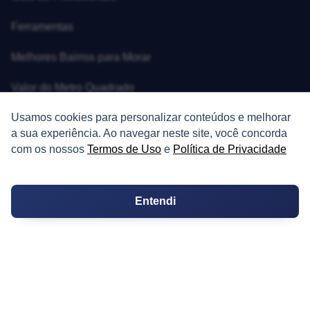
Ferramentas
Melhores Bairros para Morar
Valor do Metro Quadrado
Usamos cookies para personalizar conteúdos e melhorar
Os 10 Mais Baratos
a sua experiência. Ao navegar neste site, você concorda
Orçamentos
com os nossos
Termos de Uso
e
Política de Privacidade
Decoração
Entendi
Certidões
Certidão
Cartório de Casamento
Cartório de Registro de Imóveis