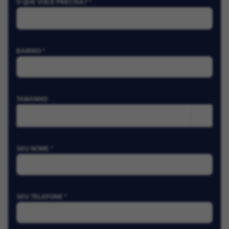
O QUE VOCÊ PRECISA? *
BAIRRO *
TAMANHO
m²
SEU NOME *
SEU TELEFONE *