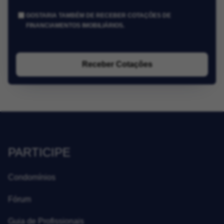
GOSTARIA TAMBÉM DE RECEBER COTAÇÕES DE
FINANCIAMENTOS IMOBILIÁRIOS.
Receber Cotações
PARTICIPE
Condomínios
Fórum
Guia de Profissionais