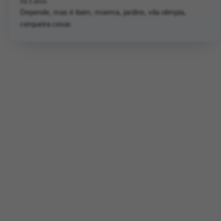
há 5 anos
Depende, mas é itaim, moema, jardins, vila olimpia,
cerqueira cesar.