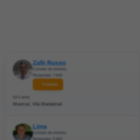
Zafir Russo
Corretor de imóveis
Respostas: 7.840
Contatar
há 5 anos
Moema!, Vila Madalena!
Lima
Corretor de imóveis
Respostas: 5.882