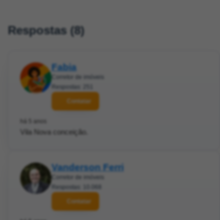
Respostas (8)
Fabia
Corretor de imóveis
Respostas: 251
Contatar
há 5 anos
Vila Nova conceição.
Vanderson Ferri
Corretor de imóveis
Respostas: 10.068
Contatar