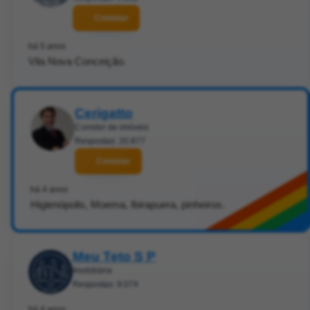
Contatar
há 5 anos
Vila Nova Conceição.
Cerigatto
Corretor de imóveis
Respostas: 20.877
Contatar
há 4 anos
Higienópolis, Moema, Ibirapuera, pinheiros.
Meu Teto S P
Imobiliária
Respostas: 9.074
há 4 anos