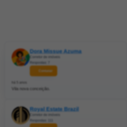
Dora Missue Azuma
Corretor de imóveis
Respostas: 7
Contatar
há 5 anos
Vila nova conceição.
Royal Estate Brazil
Corretor de imóveis
Respostas: 111