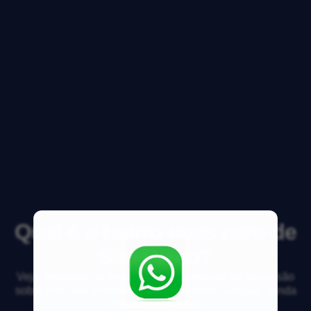
Qual é o bairro mais caro de
São Paulo?
Veja respostas de especialistas e participe da discussão
sobre mercado imobiliário, financiamento, compra, venda
e locação de imóveis