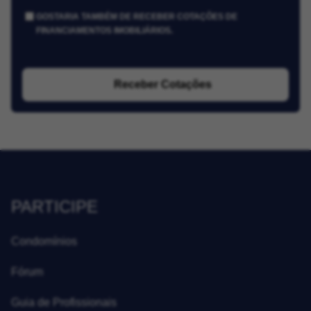
GOSTARIA TAMBÉM DE RECEBER COTAÇÕES DE
FINANCIAMENTOS IMOBILIÁRIOS.
Receber Cotações
PARTICIPE
Condomínios
Fórum
Guia de Profissionais