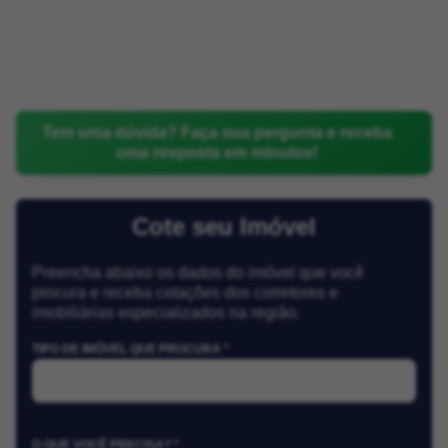
Tem uma dúvida? Faça sua pergunta e receba
uma resposta em minutos!
Cote seu Imóvel
Preencha abaixo os dados do imóvel que você
procura e receba cotações dos corretores e
imobiliárias especializados na região.
TIPO DE IMÓVEL QUE PROCURA *
O QUE VOCÊ PRECISA? *