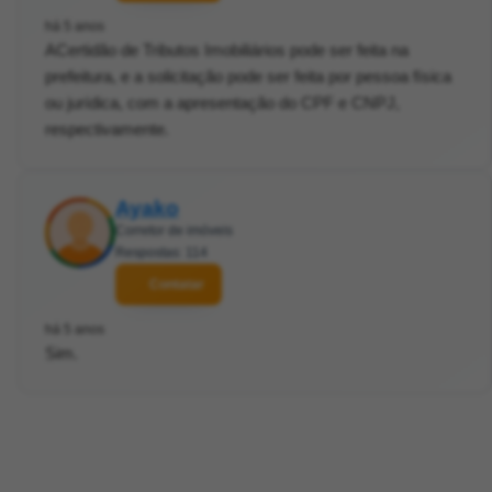
há 5 anos
ACertidão de Tributos Imobiliários pode ser feita na
prefeitura, e a solicitação pode ser feita por pessoa física
ou jurídica, com a apresentação do CPF e CNPJ,
respectivamente.
Ayako
Corretor de imóveis
Respostas: 114
Contatar
há 5 anos
Sim.