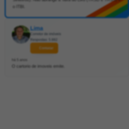
o ITBI.
Lima
Corretor de imóveis
Respostas: 5.882
Contatar
há 5 anos
O cartorio de imoveis emite.