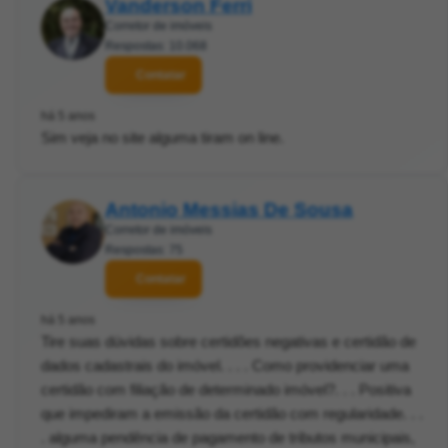
Vanderson Ferri
Corretor de imóveis
Respostas: 10.068
Contatar
há 5 anos
Sim veja no site alguma tiram on line.
Antonio Messias De Sousa
Corretor de imóveis
Respostas: 75
Contatar
há 5 anos
Tire suas dúvidas sobre certidões negativas e certidão de
dados cadastrais do imóvel. . . . Como providenciar uma
certidão com filiação de determinado imóvel?. . . Positiva
que impediram a emissão da certidão com regularidade. . .
. alguma pendência de pagamento de tributos municipais,