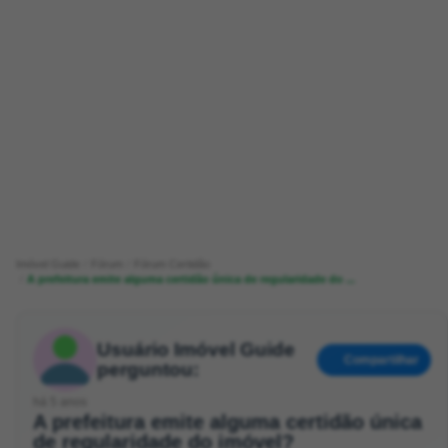
Imóvel Guide
Fórum
Fórum Certidão
A prefeitura emite alguma certidão única de regularidade do ...
Usuário Imóvel Guide
Compartilhar
perguntou:
há 5 anos
A prefeitura emite alguma certidão única
de regularidade do imóvel?