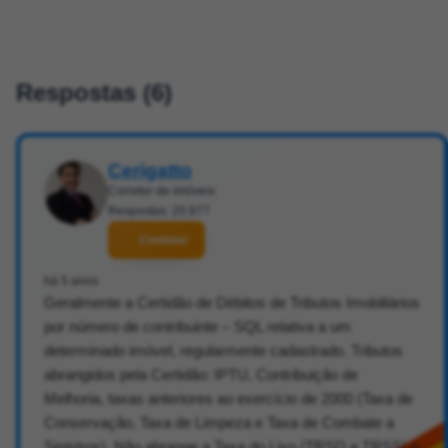
Respostas (6)
Cerigatto
Corretor de imóveis
Respostas: 20.877
Contatar
há 5 anos
Geralmente a Certidão de Débitos de Tributos Imobiliários
por número de contribuinte – SQL relativa a um
determinado imóvel, regularmente cadastrado. Tributos
abrangidos pela Certidão: IPTU, Contribuição de
Melhoria, taxas anteriores ao exercício de 2000 (Taxa de
Conservação, Taxa de Limpeza e Taxa de Combate a
Sinistros). Não abrange a Taxa do Lixo (TRSD e TRSS) e