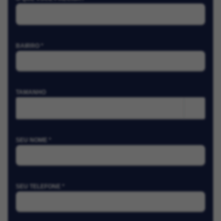
BAIRRO *
TAMANHO
m²
SEU NOME *
SEU TELEFONE *