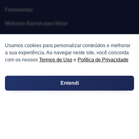
Ferramentas
Melhores Bairros para Morar
Valor do Metro Quadrado
Usamos cookies para personalizar conteúdos e melhorar
Os 10 Mais Baratos
a sua experiência. Ao navegar neste site, você concorda
com os nossos
Termos de Uso
e
Política de Privacidade
Orçamentos
Decoração
Entendi
Certidões
Certidão
Cartório de Casamento
Cartório de Registro de Imóveis