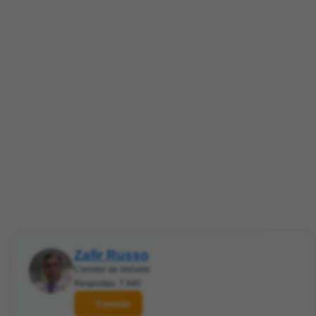
Zafir Russo
Corretor de imóveis
Respostas: 7.840
Contatar