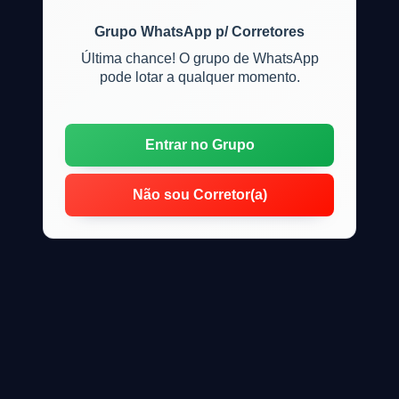
Grupo WhatsApp p/ Corretores
Última chance! O grupo de WhatsApp
pode lotar a qualquer momento.
Entrar no Grupo
Não sou Corretor(a)