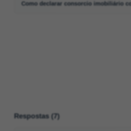
Como declarar consorcio imobiliário 
Respostas (7)