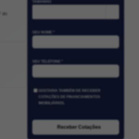
TAMANHO
m²
F do
SEU NOME *
SEU TELEFONE *
GOSTARIA TAMBÉM DE RECEBER
COTAÇÕES DE FINANCIAMENTOS
IMOBILIÁRIOS.
Receber Cotações