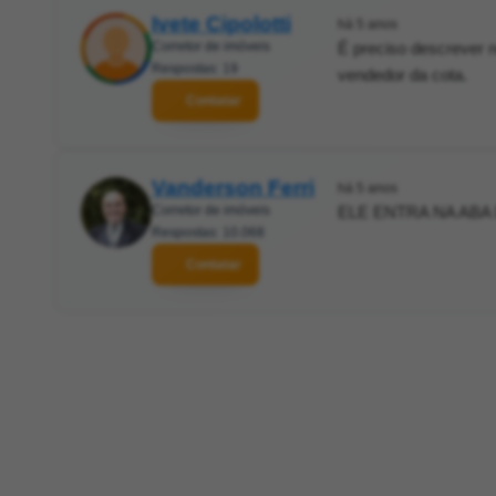
Ivete Cipolotti
há 5 anos
Corretor de imóveis
É preciso descrever n
Respostas: 19
vendedor da cota.
Contatar
Vanderson Ferri
há 5 anos
Corretor de imóveis
ELE ENTRA NA ABA 
Respostas: 10.068
Contatar