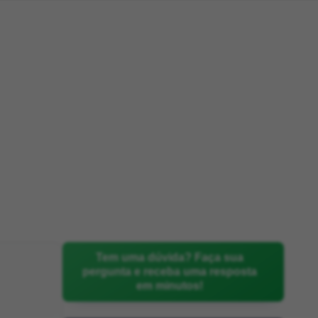
Tem uma dúvida? Faça sua
pergunta e receba uma resposta
em minutos!