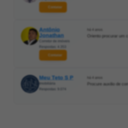
Contatar
Antônio
há 4 anos
Jonathan
Oriento procurar um c
Corretor de imóveis
Respostas: 4.353
Contatar
Meu Teto S P
há 4 anos
Imobiliária
Procure auxilio de con
Respostas: 9.074