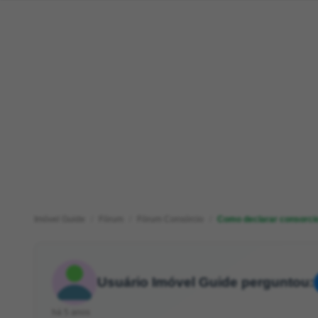
Imóvel Guide
Fórum
Fórum Consórcio
Como declarar consorcio
Usuário Imóvel Guide perguntou:
há 5 anos