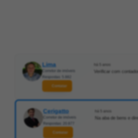
Lima
há 5 anos
Corretor de imóveis
Verificar com contado
Respostas: 5.882
Contatar
Cerigatto
há 5 anos
Corretor de imóveis
Na aba de bens e dire
Respostas: 20.877
Contatar