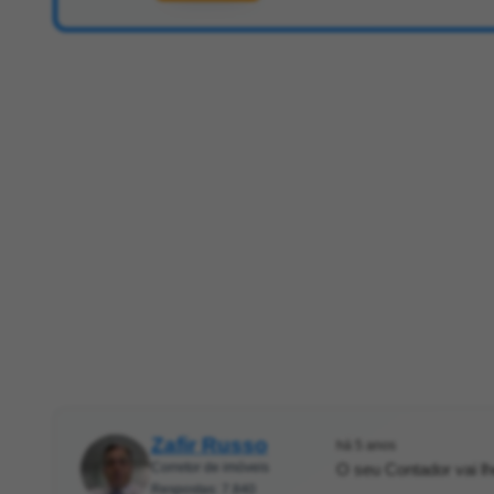
Zafir Russo
há 5 anos
Corretor de imóveis
O seu Contador vai lh
Respostas: 7.840