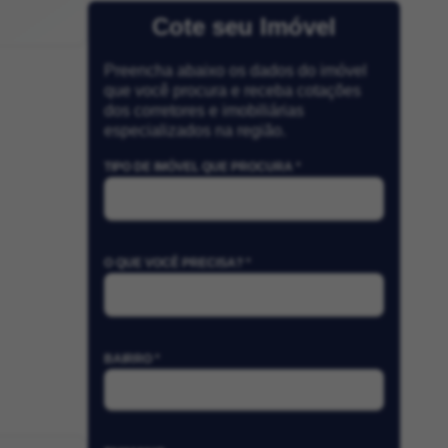
Cote seu Imóvel
Preencha abaixo os dados do imóvel
que você procura e receba cotações
dos corretores e imobiliárias
especializados na região.
TIPO DE IMÓVEL QUE PROCURA *
O QUE VOCÊ PRECISA? *
BAIRRO *