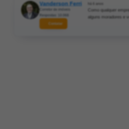
Vanderson Ferri
há 6 anos
Corretor de imóveis
Como qualquer empres
Respostas: 10.068
alguns moradores e v
Contatar