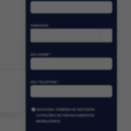
TAMANHO
m²
SEU NOME *
SEU TELEFONE *
GOSTARIA TAMBÉM DE RECEBER
COTAÇÕES DE FINANCIAMENTOS
IMOBILIÁRIOS.