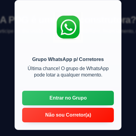
A PDG é uma boa construtora
articipe da discussão sobre mercado imobiliário, financiamento
Grupo WhatsApp p/ Corretores
Última chance! O grupo de WhatsApp
pode lotar a qualquer momento.
Entrar no Grupo
Não sou Corretor(a)