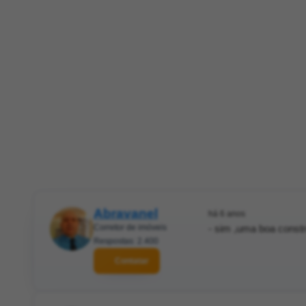
Abravanel
há 6 anos
Corretor de imóveis
- sim ,uma boa constr
Respostas: 2.400
Contatar