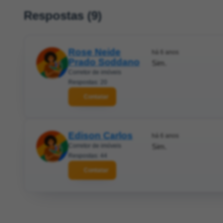
Respostas (9)
Rose Neide
há 6 anos
Prado Soddano
Sim.
Corretor de imóveis
Respostas: 20
Contatar
Edison Carlos
há 6 anos
Corretor de imóveis
Sim.
Respostas: 44
Contatar