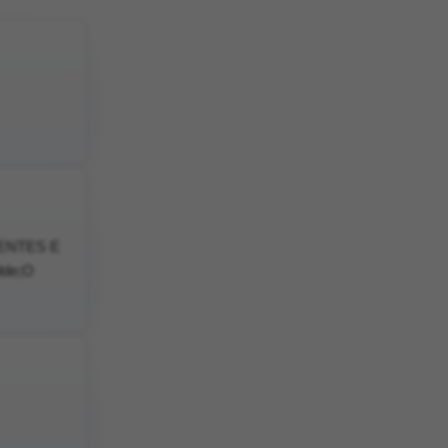
NENTES E
de;O