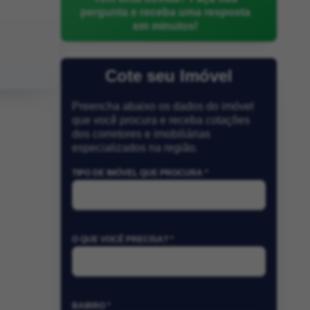
pergunta e receba uma resposta
em minutos!
Cote seu Imóvel
Preencha abaixo os dados do imóvel
que você procura e receba cotações
dos corretores e imobiliárias
especializados na região.
TIPO DE IMÓVEL QUE PROCURA *
O QUE VOCÊ PRECISA? *
BAIRRO *