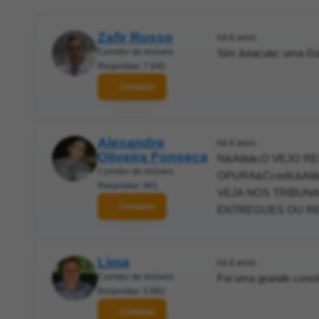
Zafir Russo
há 6 anos
Corretor de imóveis
Sim &eacute; uma Gd
Respostas: 7.840
Contatar
Alexandre
há 6 anos
Oliveira Fonseca
N&Atilde;O VEJO R
Corretor de imóveis
OPURA&Ccedil;&At
Respostas: 961
VEJA NOS TRIBUNA
Contatar
ENTREGUES OU REC
Lima
há 6 anos
Corretor de imóveis
Foi uma grande const
Respostas: 5.882
Contatar