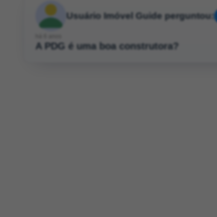
Usuário Imóvel Guide perguntou:
há 6 anos
A PDG é uma boa construtora?