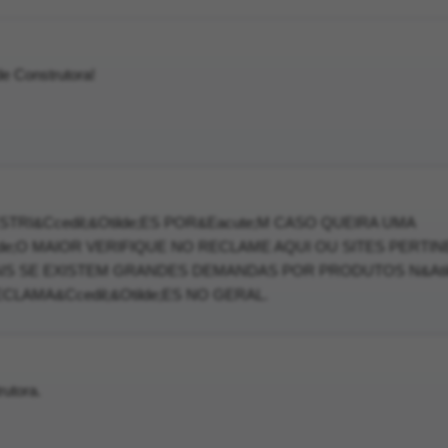
e Construtora!
ESTRI&Ccedil;&Otilde;ES POR&Eacute;M CASO QUEIRA UMA
ilde;O MAIOR VERIFIQUE NO RECLAME AQUI OU SITES PERTI
IS SE EXISTEM GRANDES DEMANDAS POR PRODUTOS N&Atil
LAMA&Ccedil;&Otilde;ES NO GERAL.
rutora.