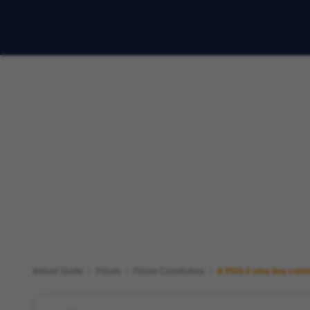
Imóvel Guide
Fórum
Fórum Construtora
A PDG é uma boa const