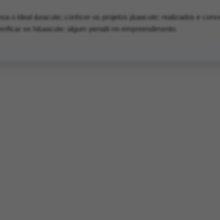
a o ideal &eacute; conhcer os projetos j&aacute; realizados e con
erificar se h&aacute; algum penalti no empreendimento.