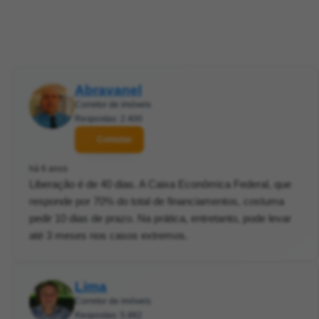
Abravanel
Corretor de imóveis
Respostas: 2.400
Contatar
há 6 anos
Liberação é de 40 dias. A Caixa Econômica Federal, que
responde por 70% do total de financiamentos, costuma
pedir 10 dias de prazo. Na prática, entretanto, pode levar
até 3 meses nos casos extremos.
Lima
Corretor de imóveis
Respostas: 5.882