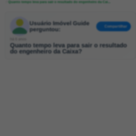
Quanto tempo leva para sair o resultado do engenheiro da Cai...
Usuário Imóvel Guide
Compartilhar
perguntou:
há 6 anos
Quanto tempo leva para sair o resultado
do engenheiro da Caixa?