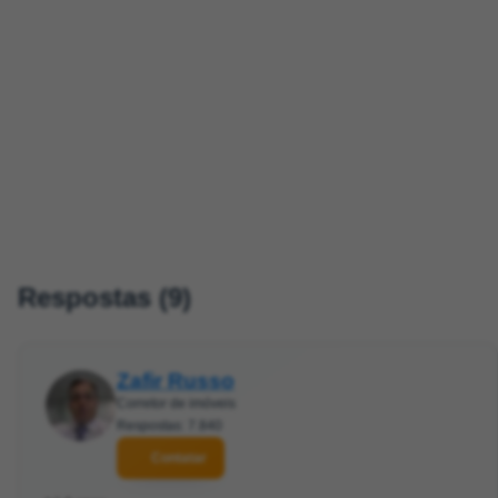
Respostas (9)
Zafir Russo
Corretor de imóveis
Respostas: 7.840
Contatar