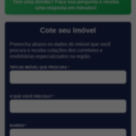
Tem uma dúvida? Faça sua pergunta e receba
uma resposta em minutos!
Cote seu Imóvel
Preencha abaixo os dados do imóvel que você
procura e receba cotações dos corretores e
imobiliárias especializados na região.
TIPO DE IMÓVEL QUE PROCURA *
O QUE VOCÊ PRECISA? *
BAIRRO *