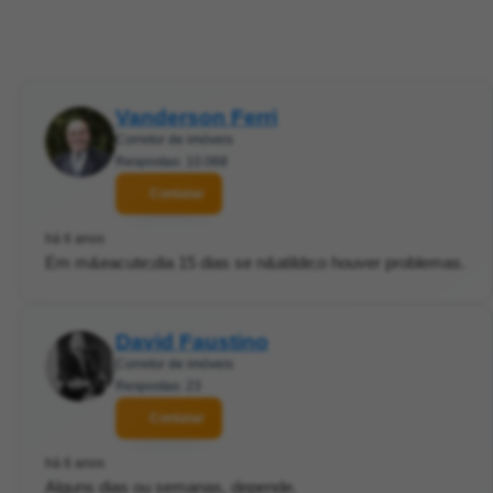
Vanderson Ferri
Corretor de imóveis
Respostas: 10.068
Contatar
há 6 anos
Em m&eacute;dia 15 dias se n&atilde;o houver problemas.
David Faustino
Corretor de imóveis
Respostas: 23
Contatar
há 6 anos
Alguns dias ou semanas, depende.