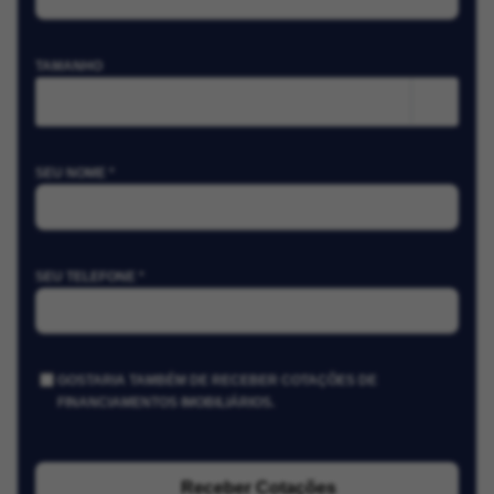
TAMANHO
m²
SEU NOME *
SEU TELEFONE *
GOSTARIA TAMBÉM DE RECEBER COTAÇÕES DE
FINANCIAMENTOS IMOBILIÁRIOS.
Receber Cotações