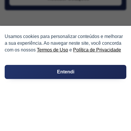
Usamos cookies para personalizar conteúdos e melhorar
a sua experiência. Ao navegar neste site, você concorda
PARTICIPE
com os nossos
Termos de Uso
e
Política de Privacidade
Condomínios
Entendi
Fórum
Guia de Profissionais
Ferramentas
Melhores Bairros para Morar
Valor do Metro Quadrado