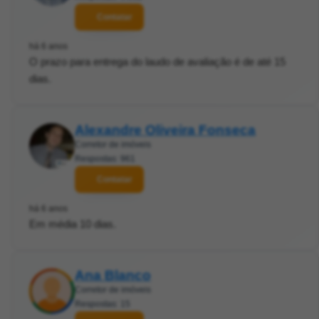
Contatar
há 6 anos
O prazo para entrega do laudo de avaliação é de até 15
dias.
Alexandre Oliveira Fonseca
Corretor de imóveis
Respostas: 961
Contatar
há 6 anos
Em média 10 dias.
Ana Blanco
Corretor de imóveis
Respostas: 15