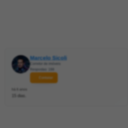
Marcelo Sicoli
Corretor de imóveis
Respostas: 188
Contatar
há 6 anos
15 dias.