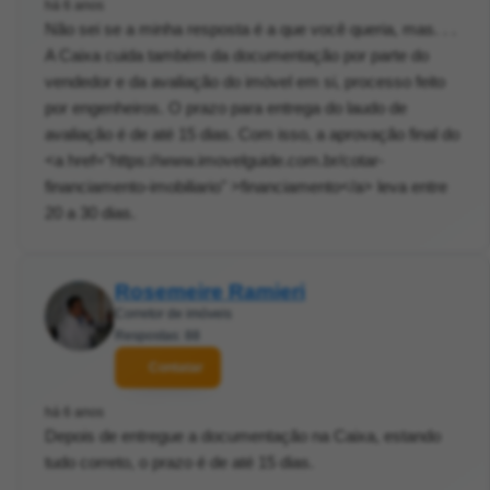
há 6 anos
Não sei se a minha resposta é a que você queria, mas. . .
A Caixa cuida também da documentação por parte do
vendedor e da avaliação do imóvel em si, processo feito
por engenheiros. O prazo para entrega do laudo de
avaliação é de até 15 dias. Com isso, a aprovação final do
<a href="https://www.imovelguide.com.br/cotar-
financiamento-imobiliario" >financiamento</a> leva entre
20 a 30 dias.
Rosemeire Ramieri
Corretor de imóveis
Respostas: 88
Contatar
há 6 anos
Depois de entregue a documentação na Caixa, estando
tudo correto, o prazo é de até 15 dias.