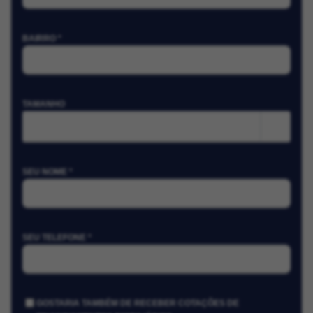
BAIRRO *
TAMANHO
m²
SEU NOME *
SEU TELEFONE *
GOSTARIA TAMBÉM DE RECEBER COTAÇÕES DE