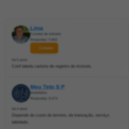
Lima
Corretor de imóveis
Respostas: 5.882
Contatar
há 5 anos
Conf tabela cartorio de registro de imóveis.
Meu Teto S P
Imobiliária
Respostas: 9.074
há 4 anos
Depende do custo do terreno, da transação, serviço
tabelado.