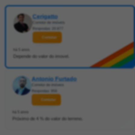
Cerigatto
Corretor de imóveis
Respostas: 20.877
Contatar
há 5 anos
Depende do valor do imovel.
Antonio Furtado
Corretor de imóveis
Respostas: 956
Contatar
há 5 anos
Próximo de 4 % do valor do terreno.