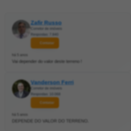
Zafir Russo
Corretor de imóveis
Respostas: 7.840
Contatar
há 5 anos
Vai depender do valor deste terreno !
Vanderson Ferri
Corretor de imóveis
Respostas: 10.068
Contatar
há 5 anos
DEPENDE DO VALOR DO TERRENO.