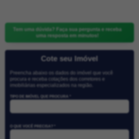
Tem uma dúvida? Faça sua pergunta e receba
uma resposta em minutos!
Cote seu Imóvel
Preencha abaixo os dados do imóvel que você
procura e receba cotações dos corretores e
imobiliárias especializados na região.
TIPO DE IMÓVEL QUE PROCURA *
O QUE VOCÊ PRECISA? *