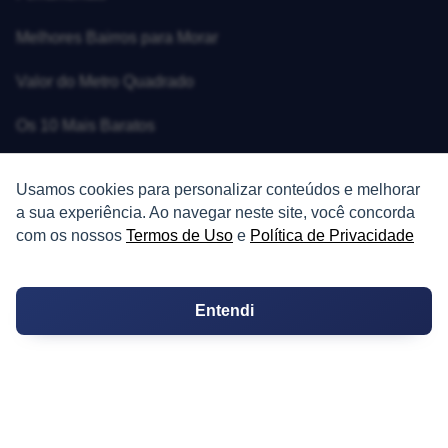
Melhores Bairros para Morar
Valor do Metro Quadrado
Os 10 Mais Baratos
Orçamentos
Usamos cookies para personalizar conteúdos e melhorar
a sua experiência. Ao navegar neste site, você concorda
Decoração
com os nossos
Termos de Uso
e
Política de Privacidade
Certidões
Certidão
Entendi
Cartório de Casamento
Cartório de Registro de Imóveis
Tabelionato de Notas