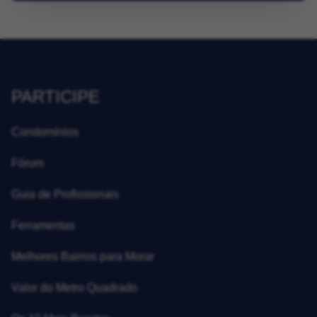
PARTICIPE
Condomínios
Fórum
Guia de Profissionais
Ferramentas
Melhores Bairros para Morar
Valor do Metro Quadrado