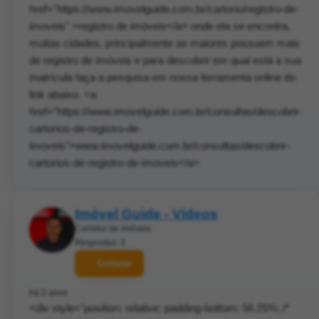
href="https://www.imovelguide.com.br/cartorio/registro-de-
imoveis" >registro de imóveis</a> onde ela se encontra,
muitas cidades, principalmente as maiores possuem mais
de registro de imóveis e para descobrir em qual está a sua
matrícula faça a pesquisa em nossa ferramenta online do
link abaixo. <a
href="https://www.imovelguide.com.br/consultas/descobrir-
cartorios-de-registro-de-
imoveis">www.imovelguide.com.br/consultas/descobrir-
cartorios-de-registro-de-imoveis</a>
Imóvel Guide - Vídeos
Corretor de imóveis
Respostas: 3
Contatar
há 2 anos
<div style="position: relative; padding-bottom: 56.25%; /*