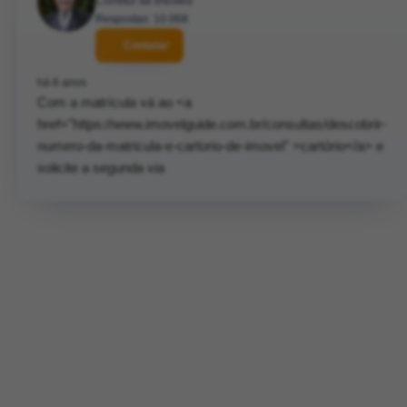
Corretor de imóveis
Respostas: 10.068
Contatar
há 6 anos
Com a matrícula vá ao <a
href="https://www.imovelguide.com.br/consultas/descobrir-
numero-da-matricula-e-cartorio-de-imovel" >cartório</a> e
solicite a segunda via