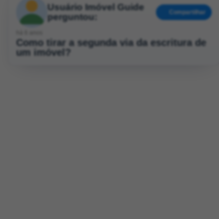
Usuário Imóvel Guide
Compartilhar
perguntou:
há 6 anos
Como tirar a segunda via da escritura de
um imóvel?