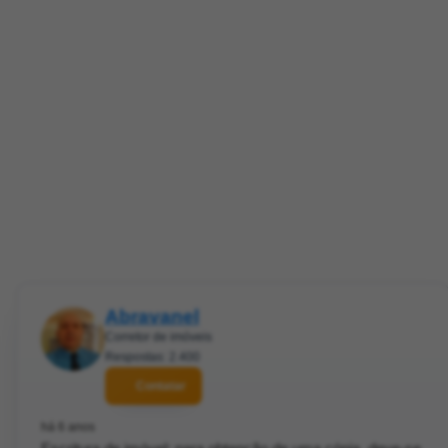
Abravanel
Corretor de imóveis
Respostas: 2.400
Contatar
há 6 anos