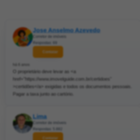
Jose Anselmo Azevedo
Corretor de imóveis
Respostas: 69
Contatar
há 6 anos
O proprietário deve levar as <a
href="https://www.imovelguide.com.br/certidoes"
>certidões</a> exigidas e todos os documentos pessoais.
Pagar a taxa junto ao cartório.
Lima
Corretor de imóveis
Respostas: 5.882
Contatar