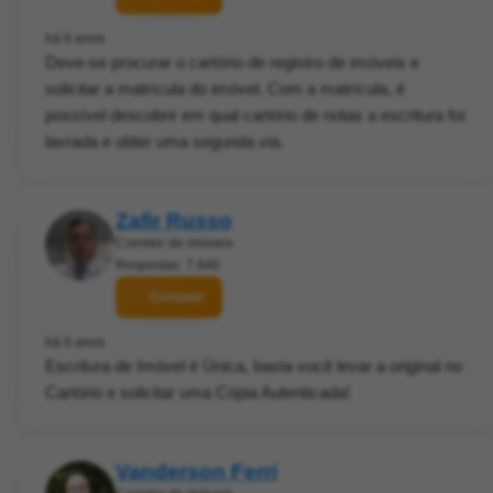
há 6 anos
Deve-se procurar o cartório de registro de imóveis e
solicitar a matrícula do imóvel. Com a matrícula, é
possível descobrir em qual cartório de notas a escritura foi
lavrada e obter uma segunda via.
Zafir Russo
Corretor de imóveis
Respostas: 7.840
Contatar
há 6 anos
Escritura de Imóvel é Única, basta você levar a original no
Cartório e solicitar uma Cópia Autenticada!
Vanderson Ferri