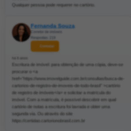
Qualquer pessoa pode requerer no cartório.
Fernanda Souza
Corretor de imóveis
Respostas: 219
Contatar
há 6 anos
Escritura de imóvel: para obtenção de uma cópia, deve-se
procurar o <a
href="https://www.imovelguide.com.br/consultas/busca-de-
cartorios-de-registro-de-imoveis-de-todo-brasil" >cartório
de registro de imóveis</a> e solicitar a matrícula do
imóvel. Com a matrícula, é possível descobrir em qual
cartório de notas a escritura foi lavrada e obter uma
segunda via. Ou através do site
https://certidao.cartorionobrasil.com.br