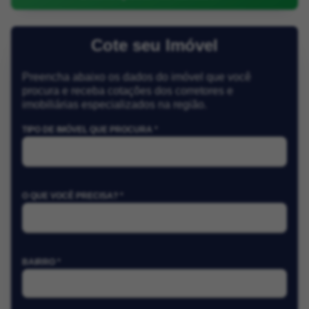
Cote seu Imóvel
Preencha abaixo os dados do imóvel que você
procura e receba cotações dos corretores e
imobiliárias especializados na região.
TIPO DE IMÓVEL QUE PROCURA *
O QUE VOCÊ PRECISA? *
BAIRRO *