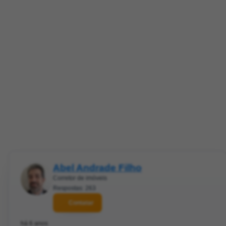
Abel Andrade Filho
Corretor de imóveis
Respostas: 263
Contatar
há 6 anos