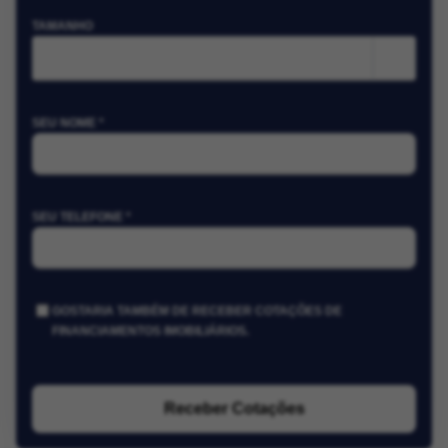
TAMANHO
m²
SEU NOME *
SEU TELEFONE *
GOSTARIA TAMBÉM DE RECEBER COTAÇÕES DE
FINANCIAMENTOS IMOBILIÁRIOS.
Receber Cotações