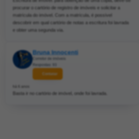
Escritura de imóvel: para obtenção de uma cópia, deve-se
procurar o cartório de registro de imóveis e solicitar a
matrícula do imóvel. Com a matrícula, é possível
descobrir em qual cartório de notas a escritura foi lavrada
e obter uma segunda via.
Bruna Innocenti
Corretor de imóveis
Respostas: 93
Contatar
há 6 anos
Basta ir no cartório de imóvel, onde foi lavrada.