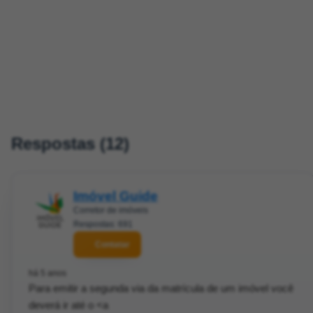
Respostas (12)
Imóvel Guide
Corretor de imóveis
Respostas: 691
Contatar
há 5 anos
Para emitir a segunda via da matrícula de um imóvel você
deverá ir até o <a