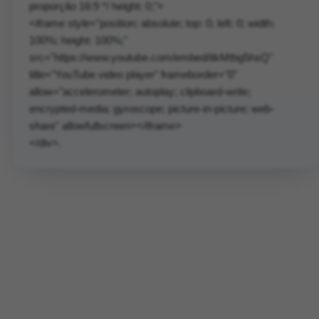
proporção 16:9 */ height: 0;">
<iframe style="position: absolute; top: 0; left: 0; width:
100%; height: 100%;"
src="https://www.youtube.com/embed/itkMtbg5hsQ"
title="YouTube video player" frameborder="0"
allow="accelerometer; autoplay; clipboard-write;
encrypted-media; gyroscope; picture-in-picture; web-
share" allowfullscreen></iframe>
</div>.