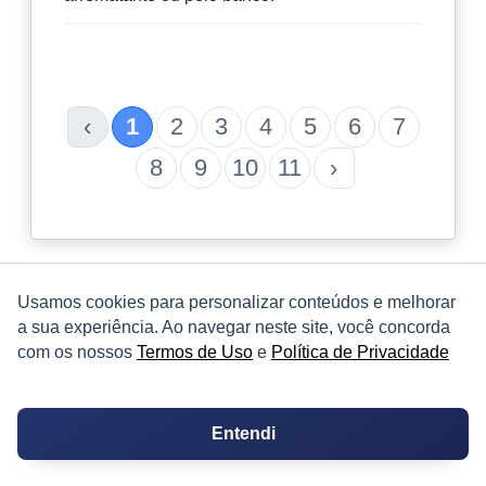
‹
1
2
3
4
5
6
7
8
9
10
11
›
Usamos cookies para personalizar conteúdos e melhorar
a sua experiência. Ao navegar neste site, você concorda
Meus anúncios
com os nossos
Termos de Uso
e
Política de Privacidade
Entendi