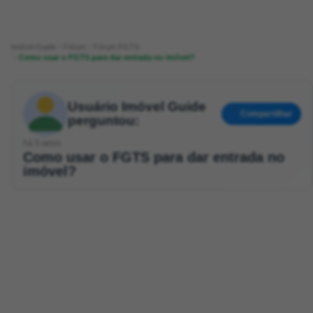
Imóvel Guide
Fórum
Fórum FGTS
Como usar o FGTS para dar entrada no imóvel?
Usuário Imóvel Guide
Compartilhar
perguntou:
há 5 anos
Como usar o FGTS para dar entrada no
imóvel?