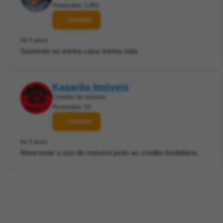
Respostas: 5.882
Contatar
há 5 anos
Somente no minha casa minha vida.
Kasarão Imóveis
Corretor de imóveis
Respostas: 55
Contatar
há 5 anos
Mencionar o uso do mesmo junto ao credito imobiliário.