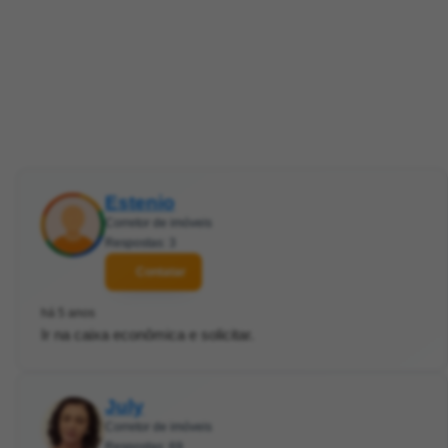
Estenio
Corretor de imóveis
Respostas: 3
Contatar
há 5 anos
Ir na caixa econômica e solicitar.
July
Corretor de imóveis
Respostas: 69