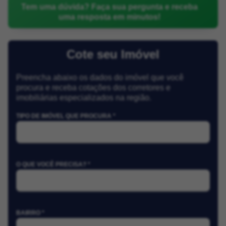
Tem uma dúvida? Faça sua pergunta e receba
uma resposta em minutos!
Cote seu Imóvel
Preencha abaixo os dados do imóvel que você
procura e receba cotações dos corretores e
imobiliárias especializados na região.
TIPO DE IMÓVEL QUE PROCURA *
O QUE VOCÊ PRECISA? *
BAIRRO *