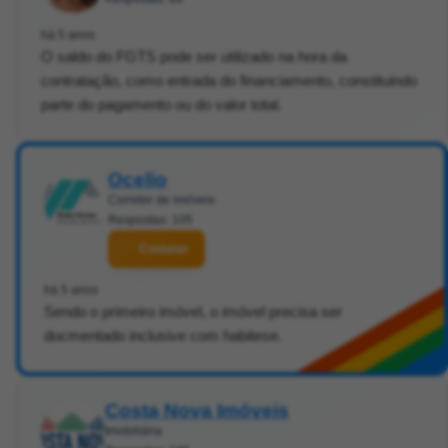
há 5 anos
O saldo do FGTS pode ser utilizado na hora da
contratação, como entrada do financiamento, constituindo
parte do pagamento ou do valor total.
Ocelio
Corretor de imóveis
Respostas: 105
Contatar
há 5 anos
Sendo o primeiro imóvel, o imóvel precisa ser
docmentado inclusive com habitese.
Costa Nova Imóveis
Imobiliária