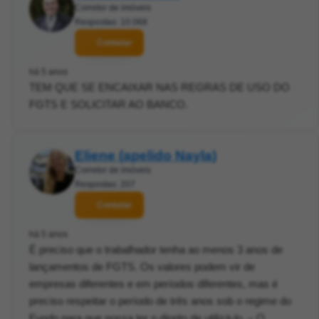
Corretor de imóveis
Respostas: 10.068
Contatar
há 5 anos
TEM QUE SE ENCAIXAR NAS REGRAS DE USO DO
FGTS E SOLICITAR AO BANCO.
Eliene (apelido Nayla)
Corretor de imóveis
Respostas: 207
Contatar
há 5 anos
É preciso que o trabalhador tenha ao menos 3 anos de
lançamentos de FGTS. Os valores podem vir de
empresas diferentes e em períodos diferentes, mas é
preciso respeitar o período de três anos sob o regime do
Fundo para que possa ter o direito de utilizá-lo. – O