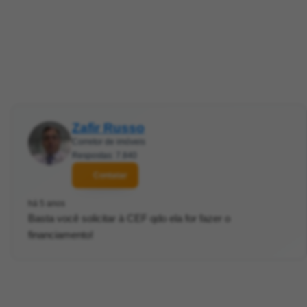
Zafir Russo
Corretor de imóveis
Respostas: 7.840
Contatar
há 5 anos
Basta você solicitar à CEF qdo ela for fazer o
financiamento!