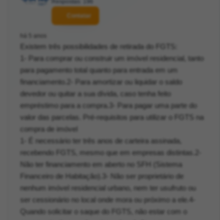
Respostas: 196
Contatar
há 5 anos
Existem três possibilidades de retirada do FGTS:
1- Para comprar ou construir um imóvel residencial, tanto
para pagamento total quanto para entrada em um
financiamento.2- Para amortizar ou liquidar o saldo
devedor ou quitar a sua dívida, caso tenha feito
empréstimo para a compra.3- Para pagar uma parte do
valor das parcelas. Pré-requisitos para utilizar o FGTS na
compra de imóvel
1- É necessário ter três anos de carteira assinada,
recebendo FGTS, mesmo que em empresas distintas.2-
Não ter financiamento em aberto no SFH (Sistema
Financeiro de Habitação).3- Não ser proprietário de
nenhum imóvel residencial urbano, nem ter usufruto ou
ser cessionário no local onde mora ou próximo a ele.4-
Quando solicitar o saque do FGTS, não estar com o