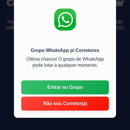
Como usar o FGTS para dar
entrada no imóvel?
Veja respostas de especialistas e participe da discussão
sobre mercado imobiliário, financiamento, compra, venda
e locação de imóveis
Grupo WhatsApp p/ Corretores
Última chance! O grupo de WhatsApp
pode lotar a qualquer momento.
Entrar no Grupo
Não sou Corretor(a)