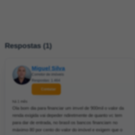
Respostas (1)
Miguel Silva
Corretor de imóveis
Respostas: 1.464
Contatar
há 1 mês
Ola bom dia para financiar um imvel de 900mil o valor da
renda exigida vai depeder ndiretmente de quanto vc tem
para dar de entrada, no brasil os bancos financiam no
máximo 80 por cento do valor do imóvel e exigem que o