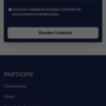
GOSTARIA TAMBÉM DE RECEBER COTAÇÕES DE
FINANCIAMENTOS IMOBILIÁRIOS.
Receber Cotações
PARTICIPE
Condomínios
Fórum