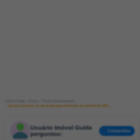
Imóvel Guide
Fórum
Fórum Financiamento
Quanto preciso ter de renda para financiar um imóvel de 900 ...
Usuário Imóvel Guide
Compartilhar
perguntou: