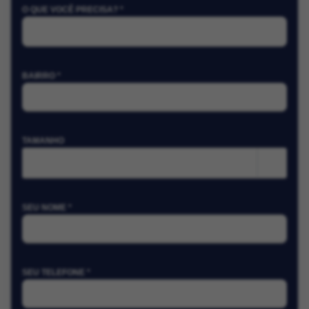
O QUE VOCÊ PRECISA? *
BAIRRO *
TAMANHO
m²
SEU NOME *
SEU TELEFONE *