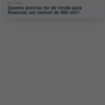
há 2 meses
Quanto preciso ter de renda para
financiar um imóvel de 900 mil?