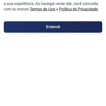
a sua experiência. Ao navegar neste site, você concorda
com os nossos
Termos de Uso
e
Política de Privacidade
IMÓVEL
Apartamentos
Entendi
Casas
Chácaras
Casas de Condomínio
Terrenos
Sobrados
Coberturas
Kitnets