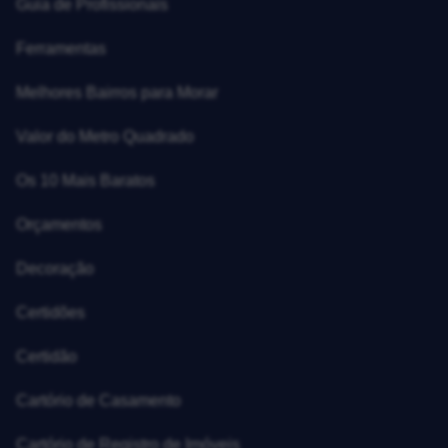
Guia de Profissionais
Ferramentas
Melhores Bairros para Morar
Valor do Metro Quadrado
Os 10 Mais Baratos
Orçamentos
Decoração
Certidões
Certidão
Cartório de Casamento
Cartório de Registro de Imóveis