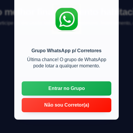
o melhor financiamento habitac
articipe da discussão sobre mercado imobiliário, financiamento
Grupo WhatsApp p/ Corretores
Última chance! O grupo de WhatsApp
pode lotar a qualquer momento.
Entrar no Grupo
Não sou Corretor(a)