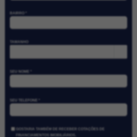
BAIRRO *
TAMANHO
m²
SEU NOME *
SEU TELEFONE *
GOSTARIA TAMBÉM DE RECEBER COTAÇÕES DE
FINANCIAMENTOS IMOBILIÁRIOS.