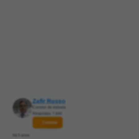
Zafir Russo
Corretor de imóveis
Respostas: 7.840
Contatar
há 5 anos