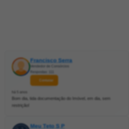
Francisco Serra
Vendedor de Consórcios
Respostas: 111
Contatar
há 5 anos
Bom dia, tida documentação do Imóvel, em dia, sem
restrição!
Meu Teto S P