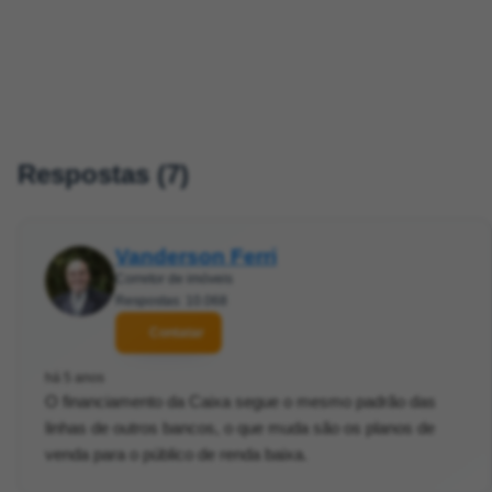
Respostas (7)
Vanderson Ferri
Corretor de imóveis
Respostas: 10.068
Contatar
há 5 anos
O financiamento da Caixa segue o mesmo padrão das
linhas de outros bancos, o que muda são os planos de
venda para o público de renda baixa.