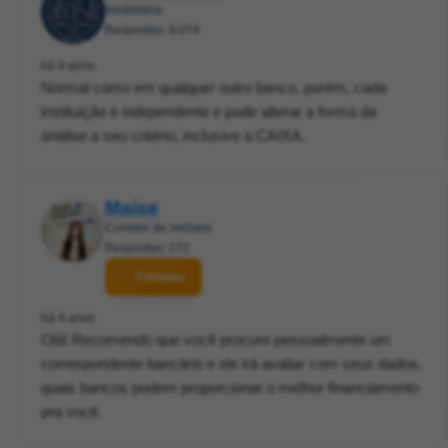
Imobiliária
Respostas: 9.074
há 4 anos
Normal como em qualquer outro banco, porém, cada
instituição é independente e pode alterar a forma da
análise a seu critério, inclusive a CAIXA.
Maíse
Corretor de imóveis
Respostas: 272
Contatar
há 4 anos
Olá! Recomendo que você procure pessoalmente um
correspondente bancário e ele irá avaliar com seus dados,
quais bancos podem proporcionar o melhor financiamento
pra você.