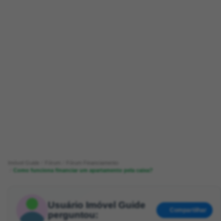
Imóvel Guide
Fórum
Fórum Financiamento
Como funciona financiar um apartamento pela caixa?
Usuário Imóvel Guide
Compartilhar
perguntou: