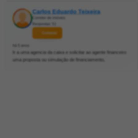
Carlos Eduardo Teixeira
Corretor de imóveis
Respostas: 51
Contatar
há 5 anos
Ir a uma agencia da caixa e solicitar ao agente financeiro
uma proposta ou simulação de financiamento,