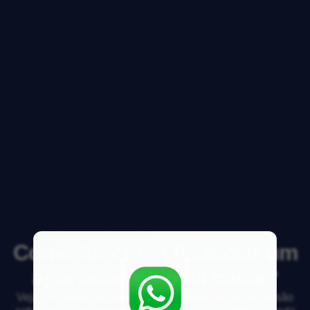
Como funciona financiar um
apartamento pela caixa?
Veja respostas de especialistas e participe da discussão