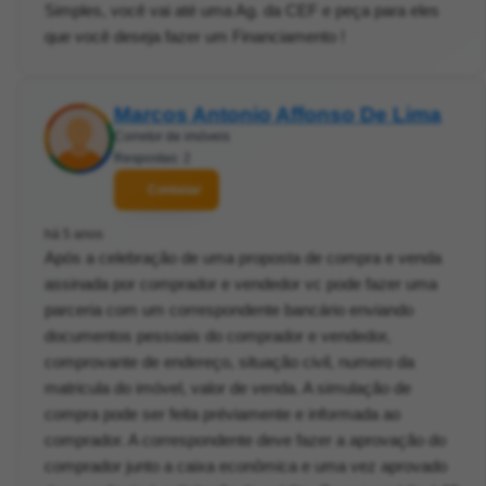
Simples, você vai até uma Ag. da CEF e peça para eles
que você deseja fazer um Financiamento !
Marcos Antonio Affonso De Lima
Corretor de imóveis
Respostas: 2
Contatar
há 5 anos
Após a celebração de uma proposta de compra e venda
assinada por comprador e vendedor vc pode fazer uma
parceria com um correspondente bancário enviando
documentos pessoais do comprador e vendedor,
comprovante de endereço, situação civil, numero da
matricula do imóvel, valor de venda. A simulação de
compra pode ser feita préviamente e informada ao
comprador. A correspondente deve fazer a aprovação do
comprador junto a caixa econômica e uma vez aprovado