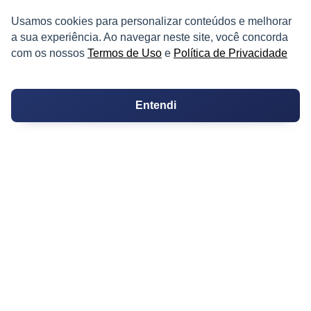
Melhores Bairros para Morar
Usamos cookies para personalizar conteúdos e melhorar
a sua experiência. Ao navegar neste site, você concorda
Valor do Metro Quadrado
com os nossos
Termos de Uso
e
Política de Privacidade
Os 10 Mais Baratos
Entendi
Orçamentos
Decoração
Certidões
Certidão
Cartório de Casamento
Cartório de Registro de Imóveis
Tabelionato de Notas