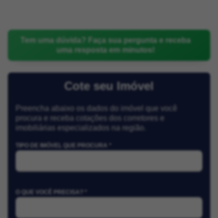
Tem uma dúvida? Faça sua pergunta e receba
uma resposta em minutos!
Cote seu Imóvel
Preencha abaixo os dados do imóvel que você
procura e receba cotações dos corretores e
imobiliárias especializados na região.
TIPO DE IMÓVEL QUE PROCURA *
O QUE VOCÊ PRECISA? *