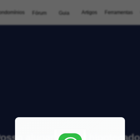
ondomínios
Artigos
Ferramentas
Fórum
Guia
osso alugar imóvel hipotecad