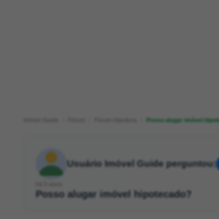
Imóvel Guide
Fórum
Fórum Hipoteca
Posso alugar imóvel hipo
Usuário Imóvel Guide perguntou:
há 5 anos
Posso alugar imóvel hipotecado?