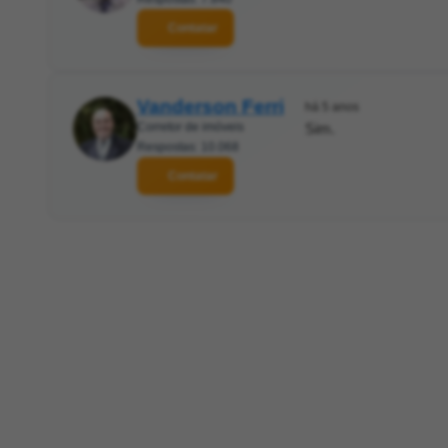
Contatar
Vanderson Ferri
há 5 anos
Corretor de imóveis
Sim.
Respostas: 10.068
Contatar