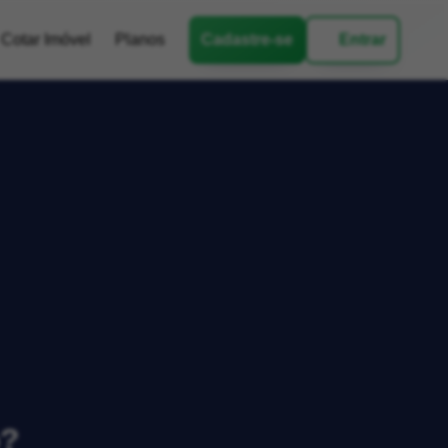
Cotar Imóvel
Planos
Cadastre-se
Entrar
o?