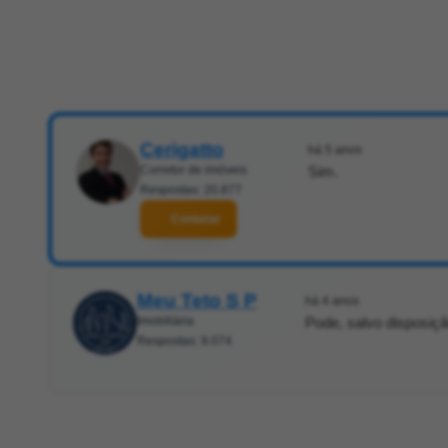
Cerigatto
há 5 anos
Corretor de imóveis
Sim.
Respostas: 20.877
Contatar
Meu Teto S P
há 4 anos
Imobiliária
Pode, salvo disposiçã
Respostas: 9.074