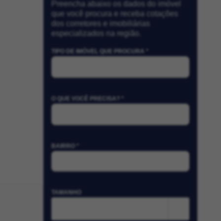
Preencha abaixo os dados do imóvel
que você procura e receba cotações
dos corretores e imobiliárias
especializados na região.
TIPO DE IMÓVEL QUE PROCURA *
O QUE VOCÊ PRECISA? *
BAIRRO *
TAMANHO
m²