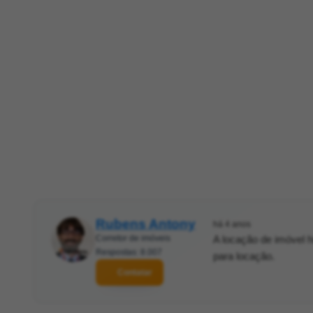
Rubens Antony
há 4 anos
Corretor de imóveis
A locação de imóvel hi
Respostas: 8.007
para locação.
Contatar