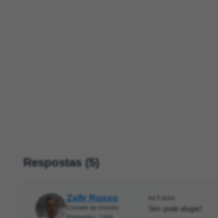
Respostas (5)
Zafir Russo
há 5 anos
Corretor de imóveis
Sim pode alugar!
Respostas: 7.840