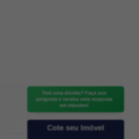
Tem uma dúvida? Faça sua
pergunta e receba uma resposta
em minutos!
Cote seu Imóvel