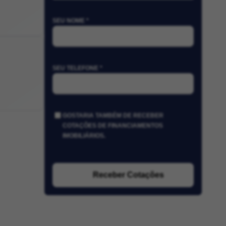
SEU NOME *
SEU TELEFONE *
GOSTARIA TAMBÉM DE RECEBER
COTAÇÕES DE FINANCIAMENTOS
IMOBILIÁRIOS.
Receber Cotações