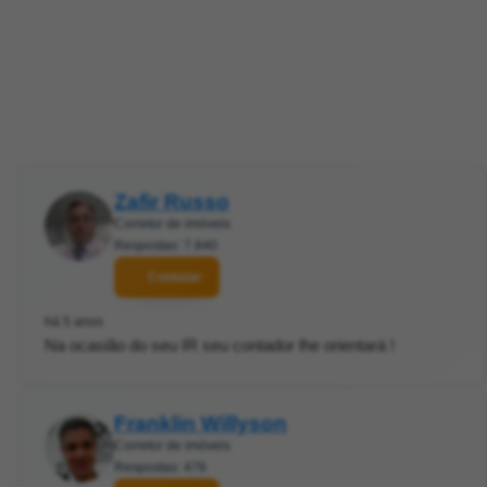
Zafir Russo
Corretor de imóveis
Respostas: 7.840
Contatar
há 5 anos
Na ocasião do seu IR seu contador lhe orientará !
Franklin Willyson
Corretor de imóveis
Respostas: 476