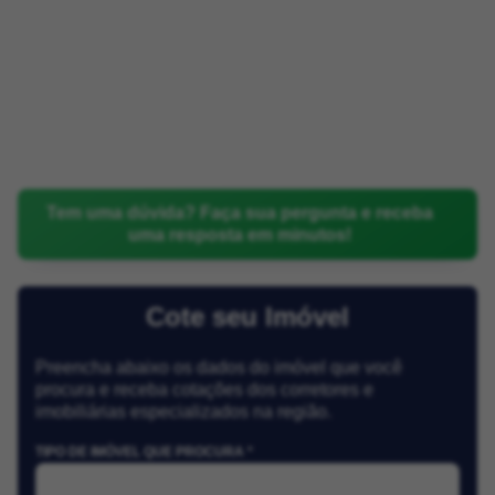
Tem uma dúvida? Faça sua pergunta e receba
uma resposta em minutos!
Cote seu Imóvel
Preencha abaixo os dados do imóvel que você
procura e receba cotações dos corretores e
imobiliárias especializados na região.
TIPO DE IMÓVEL QUE PROCURA *