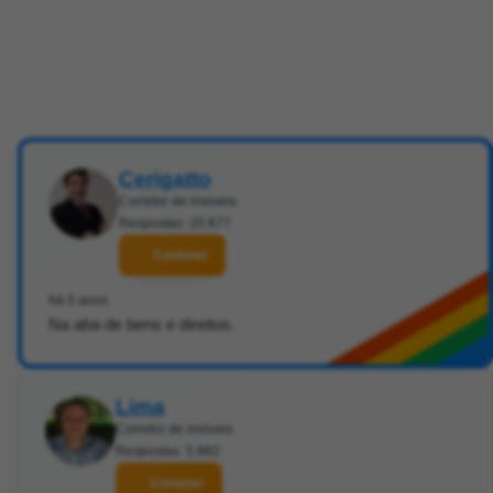
Cerigatto
Corretor de imóveis
Respostas: 20.877
Contatar
há 5 anos
Na aba de bens e direitos.
Lima
Corretor de imóveis
Respostas: 5.882
Contatar