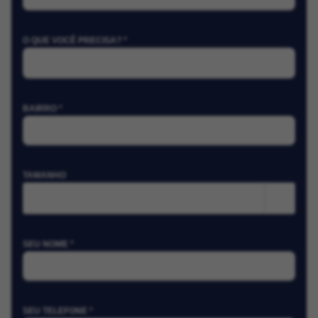
O QUE VOCÊ PRECISA? *
BAIRRO *
TAMANHO
m²
SEU NOME *
SEU TELEFONE *