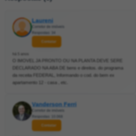
Laureni
Corretor de imóveis
Respostas: 34
Contatar
há 5 anos
O IMOVEL JA PRONTO OU NA PLANTA DEVE SERE
DECLARADO NA ABA DE bens e direitos. do programa
da receita FEDERAL, Informando o cod. do bem ex
apartamento 12 - casa , etc.
Vanderson Ferri
Corretor de imóveis
Respostas: 10.068
Contatar