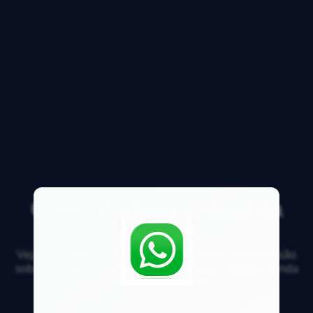
Como declarar imóvel na
planta?
Veja respostas de especialistas e participe da discussão
sobre mercado imobiliário, financiamento, compra, venda
e locação de imóveis