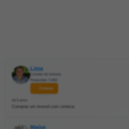
Lima
Corretor de imóveis
Respostas: 5.882
Contatar
há 5 anos
Comprar um imovel com certeza.
Maíse