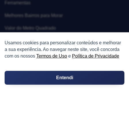
Ferramentas
Melhores Bairros para Morar
Valor do Metro Quadrado
Os 10 Mais Baratos
Usamos cookies para personalizar conteúdos e melhorar
a sua experiência. Ao navegar neste site, você concorda
Orçamentos
com os nossos
Termos de Uso
e
Política de Privacidade
Decoração
Entendi
Certidões
Certidão
Cartório de Casamento
Cartório de Registro de Imóveis