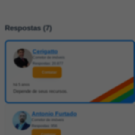
Respostas (7)
Cerigatto
Corretor de imóveis
Respostas: 20.877
Contatar
há 5 anos
Depende de seus recursos.
Antonio Furtado
Corretor de imóveis
Respostas: 956
Contatar