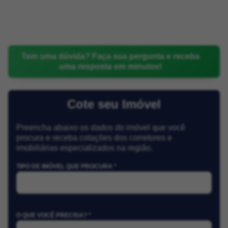
Tem uma dúvida? Faça sua pergunta e receba
uma resposta em minutos!
Cote seu Imóvel
Preencha abaixo os dados do imóvel que você
procura e receba cotações dos corretores e
imobiliárias especializados na região.
TIPO DE IMÓVEL QUE PROCURA *
O QUE VOCÊ PRECISA? *