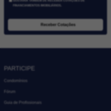
GOSTARIA TAMBÉM DE RECEBER COTAÇÕES DE
FINANCIAMENTOS IMOBILIÁRIOS.
Receber Cotações
PARTICIPE
Condomínios
Fórum
Guia de Profissionais