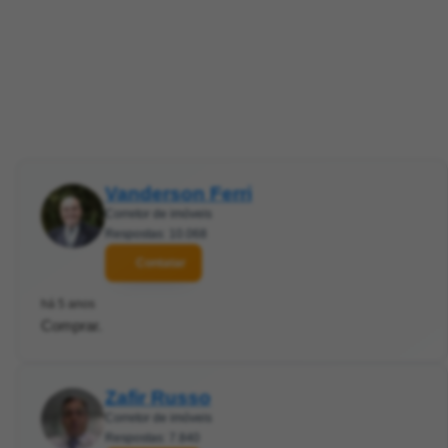
Vanderson Ferri
Corretor de imóveis
Respostas: 10.068
Contatar
há 5 anos
Comprar.
Zafir Russo
Corretor de imóveis
Respostas: 7.840