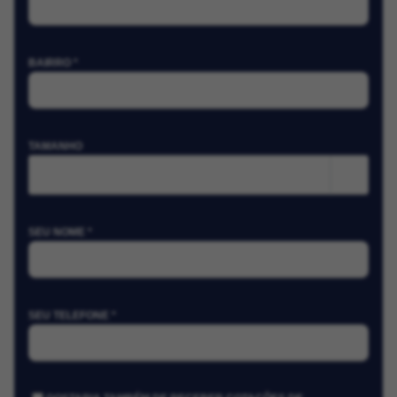
BAIRRO *
TAMANHO
m²
SEU NOME *
SEU TELEFONE *