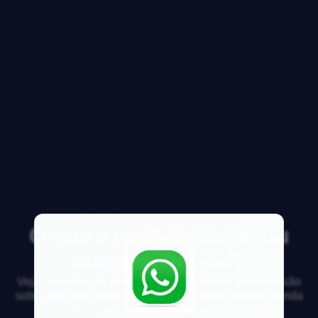
O que é melhor alugar ou
comprar imóvel?
Veja respostas de especialistas e participe da discussão
sobre mercado imobiliário, financiamento, compra, venda
e locação de imóveis