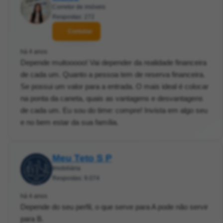
Corretor de imóveis
Respostas: 272
Contatar
há 4 anos
Depende muitooooo! Vai depender da realidade financeira
de cada um. Quanto a pessoa tem de reserva financeira.
Se possui um valor para a entrada. O mais ideal é colocar
na ponta da caneta, quais as vantagens e desvantagens
de cada um. Eu sou do time: compre! Invista em algo seu
e no bem estar da sua família.
Meu Teto S P
Imobiliária
Respostas: 9.074
há 4 anos
Depende do seu perfil, o que serve para A pode não servir
para B.