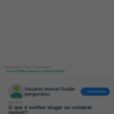
Imóvel Guide
Fórum
Fórum Imóvel
O que é melhor alugar ou comprar imóvel?
Usuário Imóvel Guide
Compartilhar
perguntou:
há 5 anos
O que é melhor alugar ou comprar
imóvel?