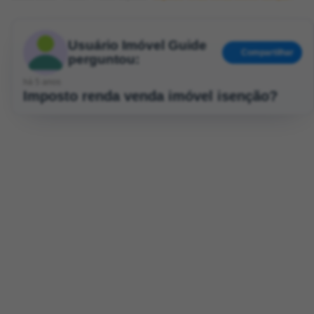
Usuário Imóvel Guide
Compartilhar
perguntou:
há 5 anos
Imposto renda venda imóvel isenção?