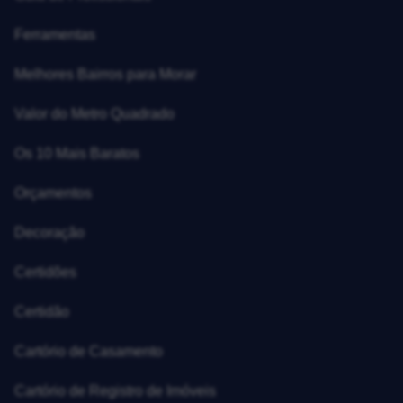
Ferramentas
Melhores Bairros para Morar
Valor do Metro Quadrado
Os 10 Mais Baratos
Orçamentos
Decoração
Certidões
Certidão
Cartório de Casamento
Cartório de Registro de Imóveis