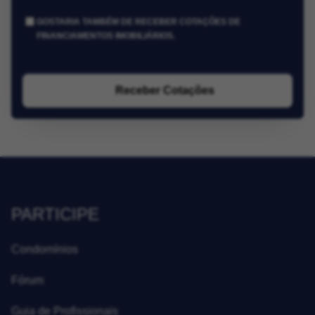
GOSTARIA TAMBÉM DE RECEBER COTAÇÕES DE
FINANCIAMENTOS IMOBILIÁRIOS.
Receber Cotações
PARTICIPE
Condomínios
Fórum
Guia de Profissionais