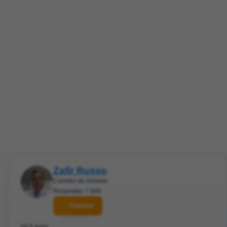
Zafir Russo
Corretor de imóveis
Respostas: 7.840
Contatar
há 5 anos