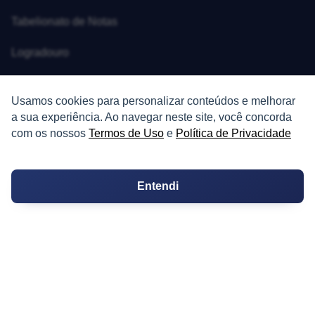
Tabelionato de Notas
Logradouro
Escolas
Usamos cookies para personalizar conteúdos e melhorar
Conversões
a sua experiência. Ao navegar neste site, você concorda
com os nossos
Termos de Uso
e
Política de Privacidade
Corretores de Imóveis
Contratos
Entendi
Guia de CRM
Construtoras
Corretores da Construtora
Corretores do Condomínio