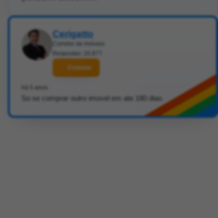
Cerigatto
Corretor de imóveis
Respostas: 20.877
Contatar
há 5 anos
So se comprar outro imovel em ate 180 dias.