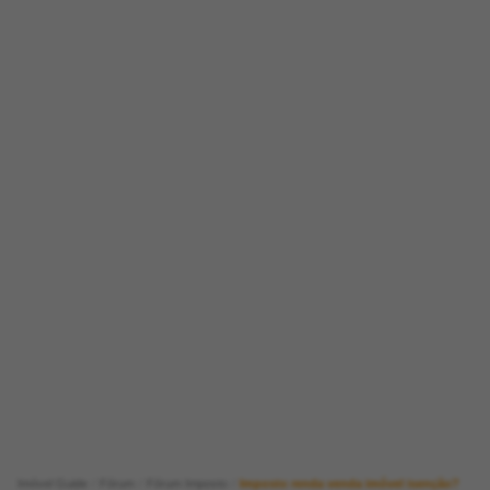
Imóvel Guide
Fórum
Fórum Imposto
Imposto renda venda imóvel isenção?