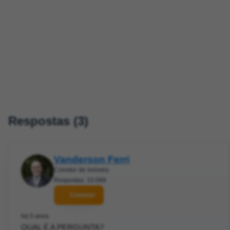
Respostas (3)
Vanderson Ferri
Corretor de imóveis
Respostas: 10.068
Contatar
há 5 anos
QUAL É A PERGUNTA?