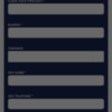
O QUE VOCÊ PRECISA? *
BAIRRO *
TAMANHO
m²
SEU NOME *
SEU TELEFONE *