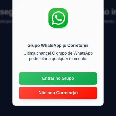
eguir o número da inscrição im
articipe da discussão sobre mercado imobiliário, financiamento
Grupo WhatsApp p/ Corretores
Última chance! O grupo de WhatsApp
pode lotar a qualquer momento.
Entrar no Grupo
Não sou Corretor(a)