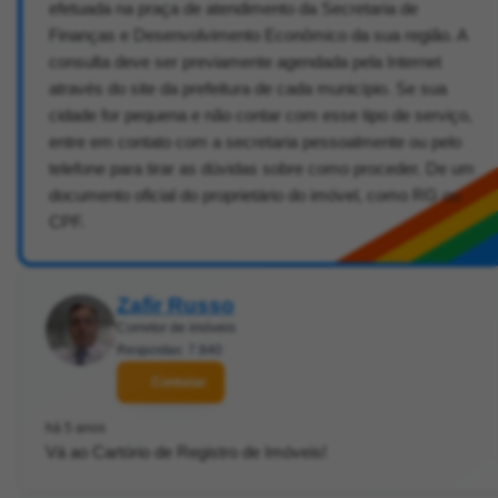
efetuada na praça de atendimento da Secretaria de
Finanças e Desenvolvimento Econômico da sua região. A
consulta deve ser previamente agendada pela Internet
através do site da prefeitura de cada município. Se sua
cidade for pequena e não contar com esse tipo de serviço,
entre em contato com a secretaria pessoalmente ou pelo
telefone para tirar as dúvidas sobre como proceder. De um
documento oficial do proprietário do imóvel, como RG ou
CPF.
Zafir Russo
Corretor de imóveis
Respostas: 7.840
Contatar
há 5 anos
Vá ao Cartório de Registro de Imóveis!