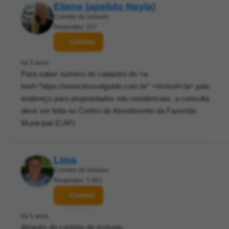
Eliene (apelido Nayla)
Corretor de imóveis
Respostas: 207
Contatar
há 5 anos
Para saber número do cadastro do <a
href="https://www.imovelguide.com.br" >imóvel</a> pelo
endereço para propriedades não residenciais, a consulta
deve ser feita no Centro de Atendimento da Fazenda
Municipal (CAF)
Lima
Corretor de imóveis
Respostas: 5.882
Contatar
há 5 anos
Através do cartório de imóveis.