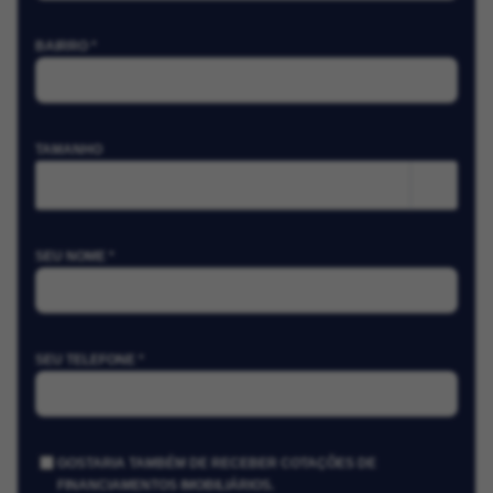
BAIRRO *
TAMANHO
m²
SEU NOME *
SEU TELEFONE *
GOSTARIA TAMBÉM DE RECEBER COTAÇÕES DE
FINANCIAMENTOS IMOBILIÁRIOS.