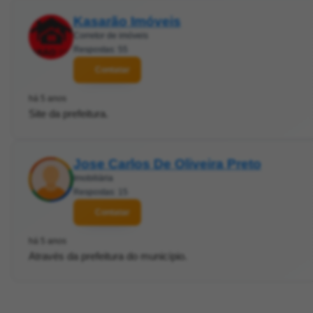
Kasarão Imóveis
Corretor de imóveis
Respostas: 55
Contatar
há 5 anos
Site da prefeitura.
Jose Carlos De Oliveira Preto
Imobiliária
Respostas: 15
Contatar
há 5 anos
Através da prefeitura do município.