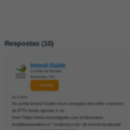
Respostas (10)
Imóvel Guide
Corretor de imóveis
Respostas: 691
Contatar
há 5 anos
No portal Imóvel Guide você consegue descobrir o número
de IPTU tendo apenas o <a
href="https://www.imovelguide.com.br/dicionario-
imobiliario/endereco" >endereço</a> do imóvel localizado