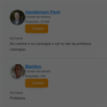
Vanderson Ferri
Corretor de imóveis
Respostas: 10.068
Contatar
há 5 anos
No cartório e se conseguir o cpf no site da prefeitura
consegue.
Martins
Corretor de imóveis
Respostas: 208
Contatar
há 5 anos
Prefeitura.