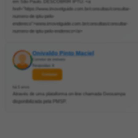
em São Paulo. DESCOBRIR IPTU: <a
href="https://www.imovelguide.com.br/consultas/consultar-
numero-de-iptu-pelo-
endereco">www.imovelguide.com.br/consultas/consultar-
numero-de-iptu-pelo-endereco</a>
Onivaldo Pinto Maciel
Corretor de imóveis
Respostas: 8
Contatar
há 5 anos
Através de uma plataforma on-line chamada Geosampa
disponibilizada pela PMSP.