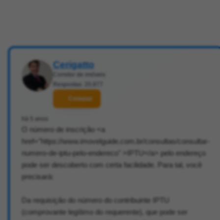
Cerigatto
Corretor de imóveis
Respostas: 20.877
Contatar
há 5 anos
O número de inscrição <a
href="https://www.imovelguide.com.br/consultas/consultar-
numero-de-iptu-pelo-endereco" >IPTU</a> pelo endereço
pode ser descoberto com certa facilidade. Para tal, você
precisará:
Da requisição do número do contribuinte IPTU
(comprovante legítimo do requerente), que pode ser