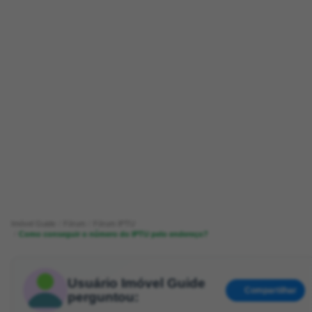
Imóvel Guide
Fórum
Fórum IPTU
Como conseguir o número do IPTU pelo endereço?
Usuário Imóvel Guide
Compartilhar
perguntou: