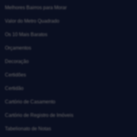
Melhores Bairros para Morar
Valor do Metro Quadrado
Os 10 Mais Baratos
Orçamentos
Decoração
Certidões
Certidão
Cartório de Casamento
Cartório de Registro de Imóveis
Tabelionato de Notas