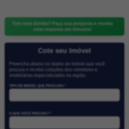
Tem uma dúvida? Faça sua pergunta e receba
uma resposta em minutos!
Cote seu Imóvel
Preencha abaixo os dados do imóvel que você
procura e receba cotações dos corretores e
imobiliárias especializados na região.
TIPO DE IMÓVEL QUE PROCURA *
O QUE VOCÊ PRECISA? *