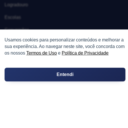
Logradouro
Escolas
Conversões
Usamos cookies para personalizar conteúdos e melhorar a
Corretores de Imóveis
sua experiência. Ao navegar neste site, você concorda com
os nossos
Termos de Uso
e
Política de Privacidade
Contratos
Guia de CRM
Entendi
Construtoras
Corretores da Construtora
Corretores do Condomínio
IMÓVEL