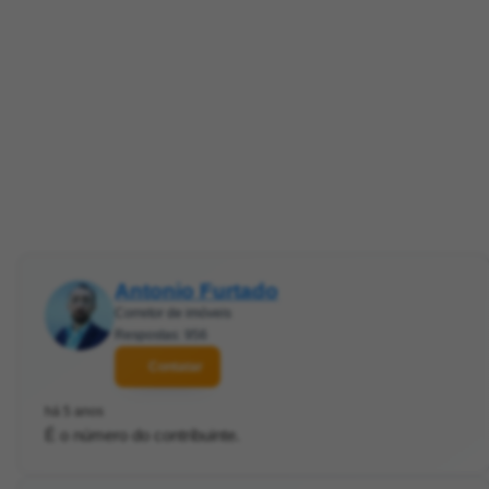
Antonio Furtado
Corretor de imóveis
Respostas: 956
Contatar
há 5 anos
É o número do contribuinte.