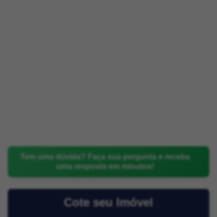
Tem uma dúvida? Faça sua pergunta e receba
uma resposta em minutos!
Cote seu Imóvel