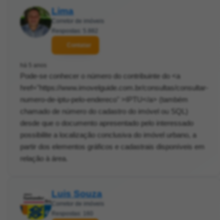
Lima
Corretor de imóveis
Respostas: 5.882
Contatar
há 5 anos
Pode-se conhecer o número do contribuinte do <a
href="https://www.imovelguide.com.br/consultas/consultar-
numero-de-iptu-pelo-endereco" >IPTU</a> (também
chamado de número do cadastro do imóvel ou SQL)
desde que o documento apresentado pelo interessado
possibilite a localização conclusiva do imóvel urbano, a
partir dos elementos gráficos e cadastrais disponíveis em
relação à área.
Luis Souza
Corretor de imóveis
Respostas: 160