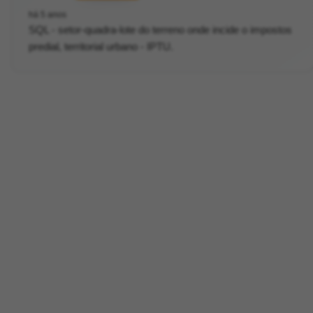
há 5 anos
SQL - setor-quadra-lote do terreno onde incide o impostos
predial, territorial urbano - IPTU.