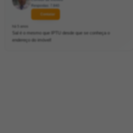
Respostas: 7.840
Contatar
há 5 anos
Sal é o mesmo que IPTU desde que se conheça o
endereço do imóvel!