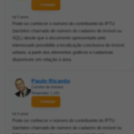
Contatar
há 5 anos
Pode-se conhecer o número do contribuinte do IPTU
(também chamado de número do cadastro do imóvel ou
SQL) desde que o documento apresentado pelo
interessado possibilite a localização conclusiva do imóvel
urbano, a partir dos elementos gráficos e cadastrais
disponíveis em relação à área.
Paulo Ricardo
Corretor de imóveis
Respostas: 1.181
Contatar
há 5 anos
Pode-se conhecer o número do contribuinte do IPTU
(também chamado de número do cadastro do imóvel ou