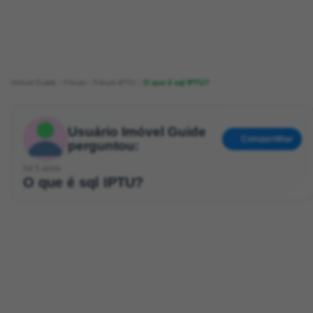
Imóvel Guide
Fórum
Fórum IPTU
O que é sql IPTU?
Usuário Imóvel Guide
Compartilhar
perguntou:
há 5 anos
O que é sql IPTU?