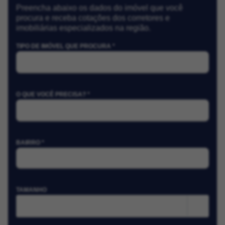
Preencha abaixo os dados do imóvel que você
procura e receba cotações dos corretores e
imobiliárias especializados na região.
TIPO DE IMÓVEL QUE PROCURA *
O QUE VOCÊ PRECISA? *
BAIRRO *
TAMANHO
m²