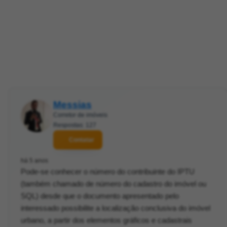
Messias
Corretor de imóveis
Respostas: 127
Contatar
há 5 anos
Pode-se conhecer o número do contribuinte do IPTU
(também chamado de número do cadastro do imóvel ou
SQL) desde que o documento apresentado pelo
interessado possibilite a localização conclusiva do imóvel
urbano, a partir dos elementos gráficos e cadastrais