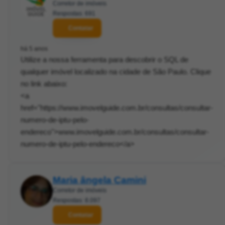
Corretor de imóveis
Respostas: 691
Contatar
há 5 anos
Utilize a nossa ferramenta para descobrir o SQL de
qualquer imóvel localizado na cidade de São Paulo. Clique
no link abaixo:
<a
href="https://www.imovelguide.com.br/consultas/consultar-
numero-de-iptu-pelo-
endereco">www.imovelguide.com.br/consultas/consultar-
numero-de-iptu-pelo-endereco</a>
Maria ângela Camini
Corretor de imóveis
Respostas: 8.097
Contatar