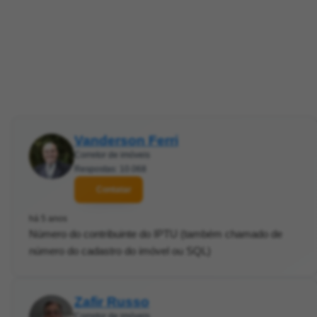
Vanderson Ferri
Corretor de imóveis
Respostas: 10.068
Contatar
há 5 anos
Número do contribuinte do IPTU (também chamado de
número do cadastro do imóvel ou SQL)
Zafir Russo
Corretor de imóveis