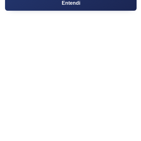
Entendi
PARTICIPE
Condomínios
Fórum
Guia de Profissionais
Ferramentas
Melhores Bairros para Morar
Valor do Metro Quadrado
Os 10 Mais Baratos
Orçamentos
Decoração