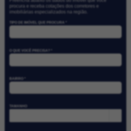
Preencha abaixo os dados do imóvel que você
procura e receba cotações dos corretores e
imobiliárias especializados na região.
TIPO DE IMÓVEL QUE PROCURA *
O QUE VOCÊ PRECISA? *
BAIRRO *
TAMANHO
m²