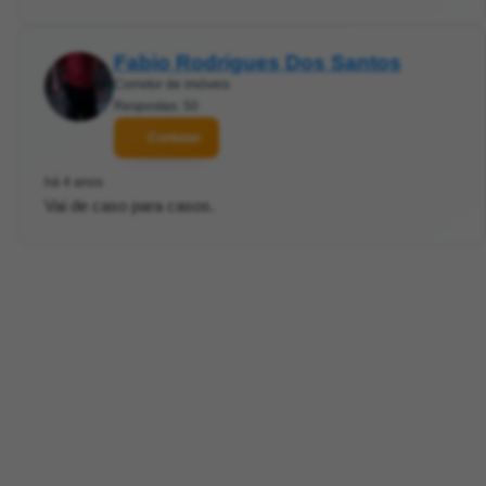
Fabio Rodrigues Dos Santos
Corretor de imóveis
Respostas: 50
Contatar
há 4 anos
Vai de caso para casos.