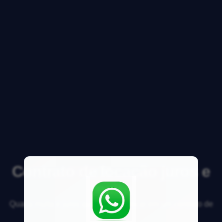
Contrato de locação juros e
multa
Qual a multa e juros que posso colocar em um contrato de
locação?