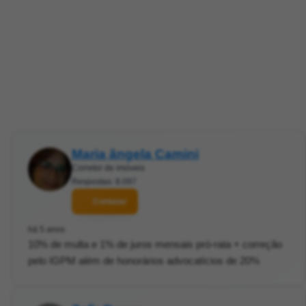
Maria ângela Camini
Corretor de imóveis
Respostas: 8.097
Contatar
há 5 anos
10% de multa e 1% de juros mensais pró-rata + correção
pelo IGPM além de honorários advocatícios de 20%