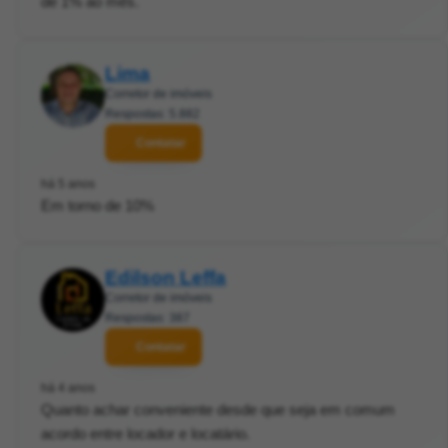
de 1% ao mês.
Lima
Corretor de imóveis
Respostas: 5.882
Contatar
há 5 anos
Em torno de 10%
Edilson Leffa
Corretor de imóveis
Respostas: 387
Contatar
há 4 anos
Quanto achar conveniente desde que seja em comum
acordo entre locador e locatário.