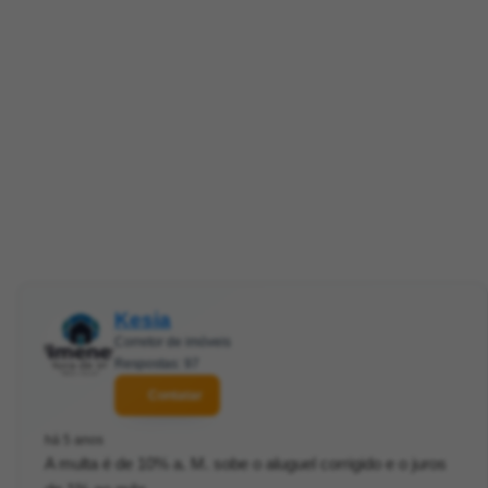
Kesia
Corretor de imóveis
Respostas: 97
Contatar
há 5 anos
A multa é de 10% a. M. sobe o aluguel corrigido e o juros