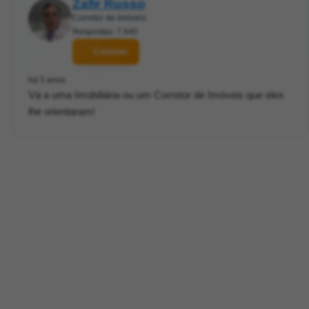
Zafir Russo
Corretor de imóveis
Respostas: 7.840
Contatar
há 5 anos
Vá a uma Imobiliária ou um Corretor de Imóveis que eles
lhe orientaram!