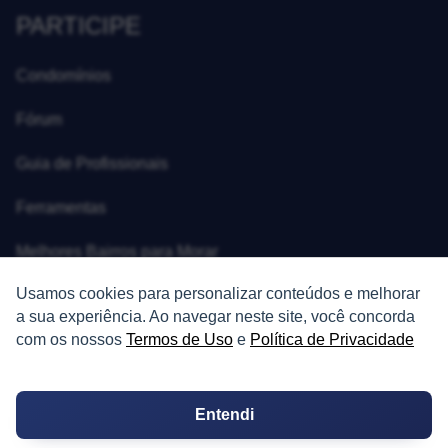
PARTICIPE
Condomínios
Fórum
Guia de Profissionais
Ferramentas
Melhores Bairros para Morar
Usamos cookies para personalizar conteúdos e melhorar
Valor do Metro Quadrado
a sua experiência. Ao navegar neste site, você concorda
Os 10 Mais Baratos
com os nossos
Termos de Uso
e
Política de Privacidade
Orçamentos
Entendi
Decoração