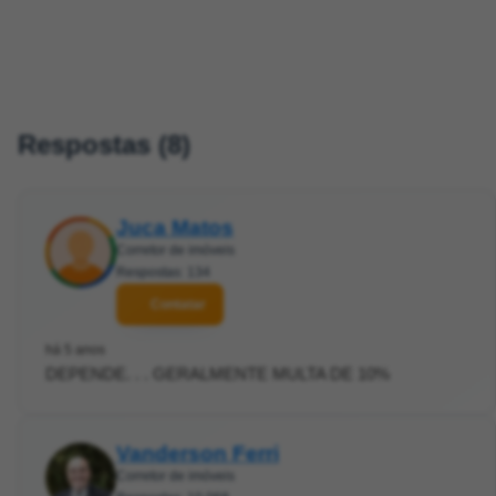
Respostas (8)
Juca Matos
Corretor de imóveis
Respostas: 134
Contatar
há 5 anos
DEPENDE. . . GERALMENTE MULTA DE 10%
Vanderson Ferri
Corretor de imóveis