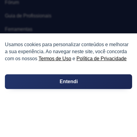
Fórum
Guia de Profissionais
Ferramentas
Melhores Bairros para Morar
Usamos cookies para personalizar conteúdos e melhorar
a sua experiência. Ao navegar neste site, você concorda
Valor do Metro Quadrado
com os nossos
Termos de Uso
e
Política de Privacidade
Os 10 Mais Baratos
Entendi
Orçamentos
Decoração
Certidões
Certidão
Cartório de Casamento