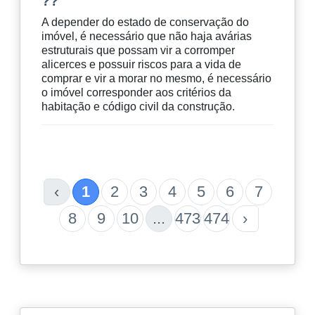
??
A depender do estado de conservação do
imóvel, é necessário que não haja avárias
estruturais que possam vir a corromper
alicerces e possuir riscos para a vida de
comprar e vir a morar no mesmo, é necessário
o imóvel corresponder aos critérios da
habitação e código civil da construção.
‹
1
2
3
4
5
6
7
8
9
10
...
473
474
›