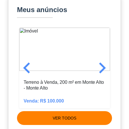
Meus anúncios
Terreno à Venda, 200 m² em Monte Alto
Sobra
- Monte Alto
Jard
Venda: R$ 100.000
Vend
VER TODOS