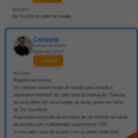
há 5 anos
De 3 a 5% do valor de venda.
Cerigatto
Corretor de imóveis
Respostas: 20.877
Contatar
há 5 anos
Registro do imóvel
Os valores variam muito de estado para estado e
dependem também do valor total da transação. Para se
ter uma ideia, em uma média, as taxas giram em torno
de 1%. Escritura
A taxa para emissão da escritura de um imóvel vai variar
de acordo com o tabelionato responsável. ITBI
O seu valor varia de acordo com a cidade onde está