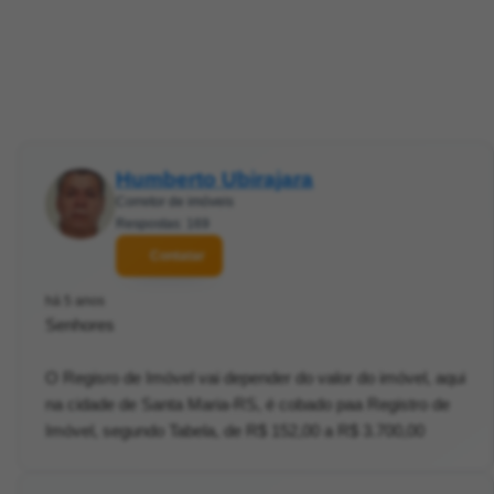
Humberto Ubirajara
Corretor de imóveis
Respostas: 169
Contatar
há 5 anos
Senhores
O Regisro de Imóvel vai depender do valor do imóvel, aqui
na cidade de Santa Maria-RS, é cobado paa Registro de
Imóvel, segundo Tabela, de R$ 152,00 a R$ 3.700,00