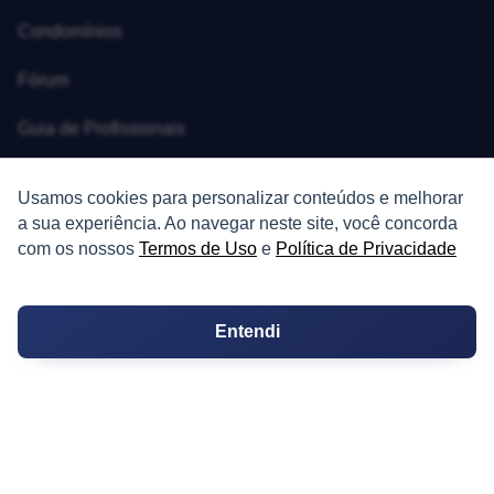
Condomínios
Fórum
Guia de Profissionais
Ferramentas
Usamos cookies para personalizar conteúdos e melhorar
a sua experiência. Ao navegar neste site, você concorda
Melhores Bairros para Morar
com os nossos
Termos de Uso
e
Política de Privacidade
Valor do Metro Quadrado
Os 10 Mais Baratos
Entendi
Orçamentos
Decoração
Certidões