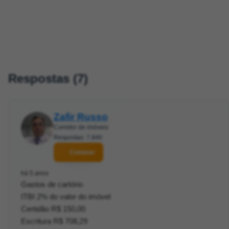
Respostas (7)
Zafir Russo
Corretor de imóveis
Respostas: 7.840
Contatar
há 5 anos
Gastos de cartório
ITBI 2% do valor do imóvel
Certidão R$ 150,00
Escritura R$ 708,29