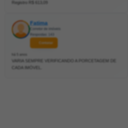
Registro R$ 613,09
Fatima
Corretor de imóveis
Respostas: 143
Contatar
há 5 anos
VARIA SEMPRE VERIFICANDO A PORCETAGEM DE
CADA IMÓVEL.