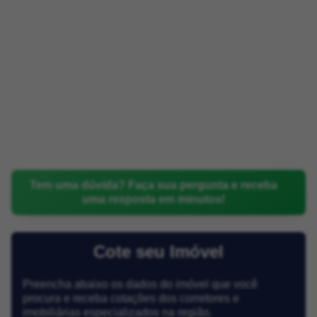
Tem uma dúvida? Faça sua pergunta e receba
uma resposta em minutos!
Cote seu Imóvel
Preencha abaixo os dados do imóvel que você
procura e receba cotações dos corretores e
imobiliárias especializados na região.