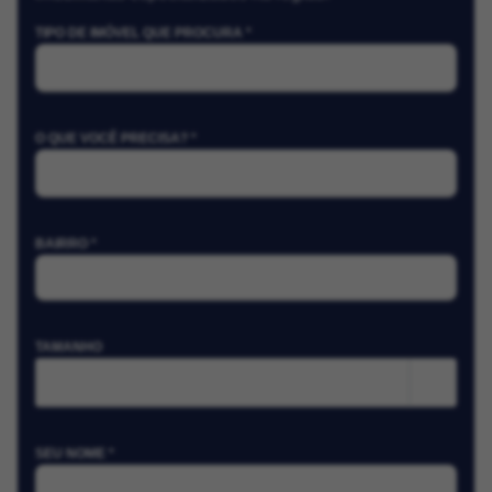
TIPO DE IMÓVEL QUE PROCURA *
O QUE VOCÊ PRECISA? *
BAIRRO *
TAMANHO
m²
SEU NOME *