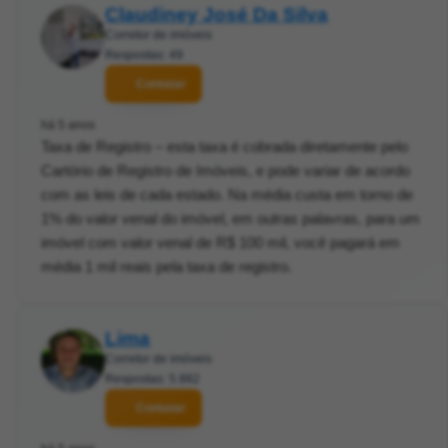
Claudiney José Da Silva
Corretor de imóveis
Respostas: 49
Contatar
há 5 anos
Taxa de Registro – esta taxa é cobrada diretamente pelo
Cartório de Registro de Imóveis, e pode variar de acordo
com as leis de cada estado. Na média custa em torno de
1% do valor venal do imóvel, em outras palavras, para um
imóvel com valor venal de R$ 100 mil, você pagará em
média 1 mil reais pela taxa de registro.
Lima
Corretor de imóveis
Respostas: 5.882
Contatar