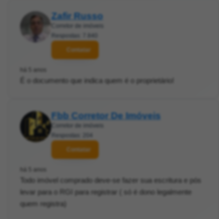
Zafir Russo
Corretor de imóveis
Respostas: 7.840
Contatar
há 5 anos
É o documento que indica quem é o proprietário!
Fbb Corretor De Imóveis
Corretor de imóveis
Respostas: 204
Contatar
há 5 anos
Todo imóvel comprado deve-se fazer sua escritura e pós
levar para o RGI para registrar ( só é dono legalmente
quem registra)