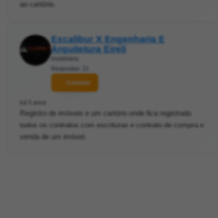
ao cartório.
Excalibur X Engenharia E
Arquitetura Eireli
Imobiliária
Respostas: 21
Contatar
há 5 anos
Registro de imóveis e um cartório onde fica registrado
todos os contratos com escrituras e contrato de compra e
venda de um imóvel.