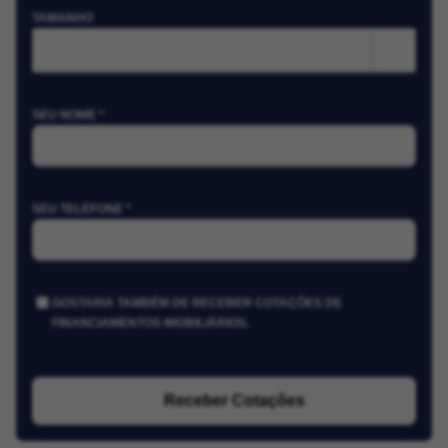
TAMANHO
m²
SEU NOME *
SEU TELEFONE *
GOSTARIA TAMBÉM DE RECEBER COTAÇÕES DE
FINANCIAMENTOS IMOBILIÁRIOS.
Receber Cotações