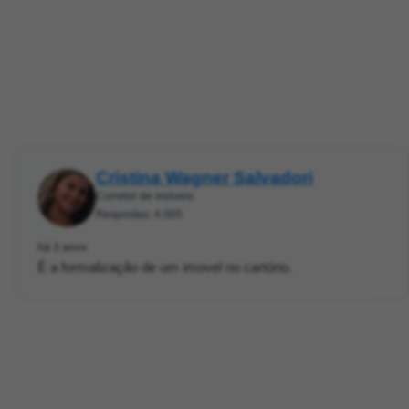
Cristina Wagner Salvadori
Corretor de imóveis
Respostas: 4.005
há 3 anos
É a formalização de um imovel no cartório.