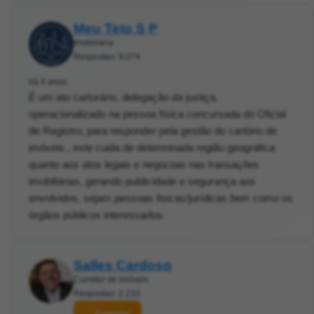
Meu Teto S P
Imobiliária
Respostas: 9.074
há 4 anos
É um ato cartorário, delegação da justiça,
operacionalizado na pessoa física concursada do Oficial
de Registro, para responder pela gestão do cartório de
imóveis , este cuida de determinada região geográfica
quanto aos atos legais e negociais nas transações
imobiliárias, gerando publicidade e segurança aos
envolvidos, sejam pessoas fisicas/jurídicas bem como os
órgãos públicos interessados.
Salles Cardoso
Corretor de imóveis
Respostas: 2.210
Contatar