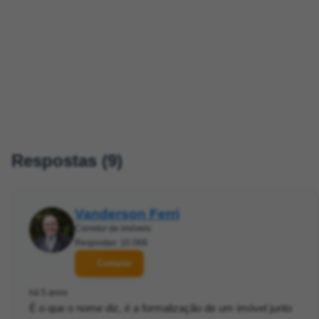
Respostas (9)
Vanderson Ferri
Corretor de imóveis
Respostas: 10.068
Contatar
há 5 anos
É o que o nome diz, é a formalização de um imóvel junto