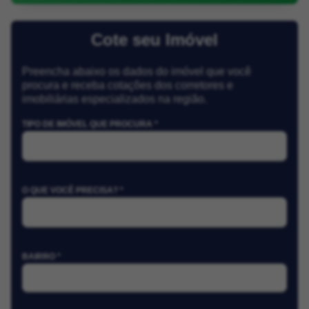
Cote seu Imóvel
Preencha abaixo os dados do imóvel que você
procura e receba cotações dos corretores e
imobiliárias especializados na região.
TIPO DE IMÓVEL QUE PROCURA *
O QUE VOCÊ PRECISA? *
BAIRRO *