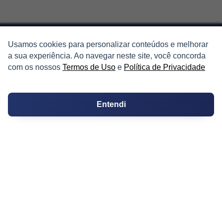
Usamos cookies para personalizar conteúdos e melhorar
a sua experiência. Ao navegar neste site, você concorda
PARTICIPE
com os nossos
Termos de Uso
e
Política de Privacidade
Condomínios
Entendi
Fórum
Guia de Profissionais
Ferramentas
Melhores Bairros para Morar
Valor do Metro Quadrado
Os 10 Mais Baratos