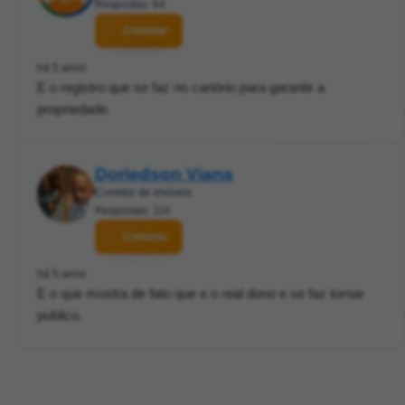
Respostas: 64
Contatar
há 5 anos
E o registro que se faz no cartório para garantir a
propriedade.
Doriedson Viana
Corretor de imóveis
Respostas: 116
Contatar
há 5 anos
E o que mostra de fato que e o real dono e se faz tornar
publico.