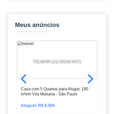
Meus anúncios
TELMARI (11) 95242-6471
Casa com 5 Quartos para Alugar, 180
Sobr
m²em Vila Mariana - São Paulo
m²em
Aluguel: R$ 6.500
Alug