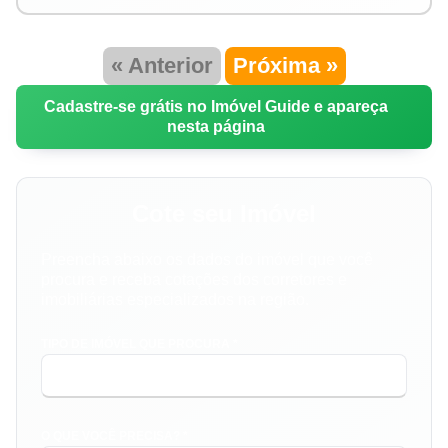
« Anterior
Próxima »
Cadastre-se grátis no Imóvel Guide e apareça
nesta página
Cote seu Imóvel
Preencha abaixo os dados do imóvel que você
procura e receba cotações dos corretores e
imobiliárias especializados na região.
TIPO DE IMÓVEL QUE PROCURA *
O QUE VOCÊ PRECISA? *