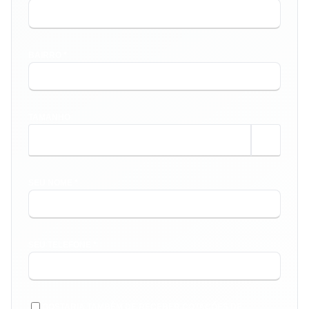
BAIRRO *
TAMANHO
m²
SEU NOME *
SEU TELEFONE *
GOSTARIA TAMBÉM DE RECEBER COTAÇÕES DE