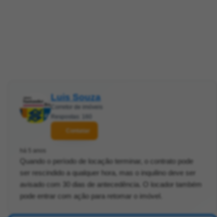
Luis Souza
Corretor de imóveis
Respostas: 160
Contatar
há 5 anos
Quando o período de locação terminar, o contrato pode
ser rescindido a qualquer hora, mas o inquilino deve ser
avisado com 30 dias de antecedência. O locador também
pode entrar com ação para retomar o imóvel.