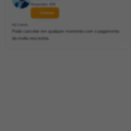
Respostas: 956
Contatar
há 5 anos
Pode cancelar em qualquer momento com o pagamento
da multa rescisória.