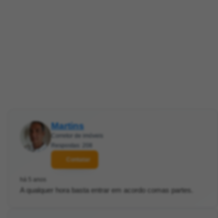
Martins
Corretor de imóveis
Respostas: 208
Contatar
há 5 anos
A qualquer hora basta entrar em acordo comas partes.