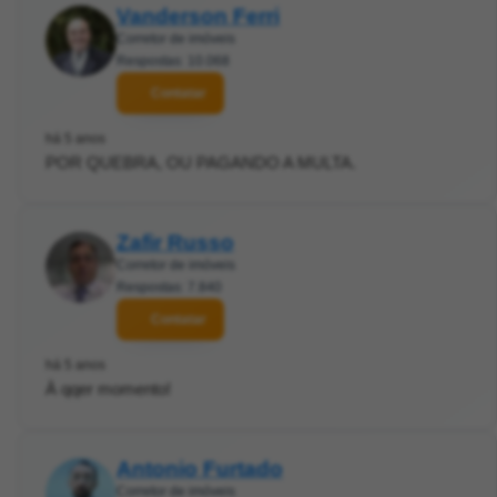
Vanderson Ferri
Corretor de imóveis
Respostas: 10.068
Contatar
há 5 anos
POR QUEBRA, OU PAGANDO A MULTA.
Zafir Russo
Corretor de imóveis
Respostas: 7.840
Contatar
há 5 anos
À qqer momento!
Antonio Furtado
Corretor de imóveis