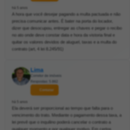
há 5 anos
A hora que você desejar pagando a multa pactuada e não
precisa comunicar antes. É bater na porta do locador,
dizer que desocupou, entregar as chaves e pegar o recibo
no ato onde deve constar data e hora da vistoria final e
quitar os valores devidos de aluguel, taxas e a multa do
contrato (art, 4 lei 8.245/91)
Lima
Corretor de imóveis
Respostas: 5.882
Contatar
há 5 anos
Ela deverá ser proporcional ao tempo que falta para o
vencimento do trato. Mediante o pagamento dessa taxa, a
lei prevê que o inquilino poderá cancelar o contrato a
qualquer momento e por qualquer motivo. Em certos