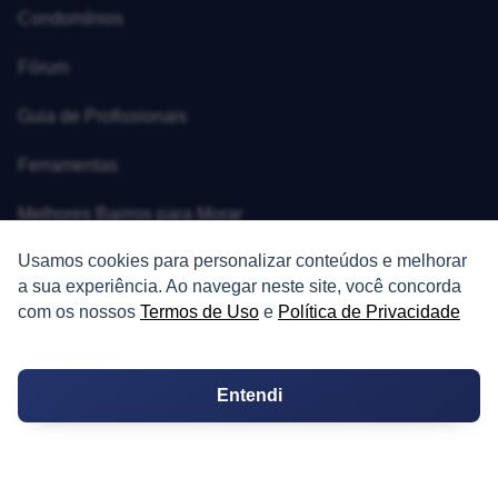
Condomínios
Fórum
Guia de Profissionais
Ferramentas
Melhores Bairros para Morar
Usamos cookies para personalizar conteúdos e melhorar
Valor do Metro Quadrado
a sua experiência. Ao navegar neste site, você concorda
Os 10 Mais Baratos
com os nossos
Termos de Uso
e
Política de Privacidade
Orçamentos
Entendi
Decoração
Certidões