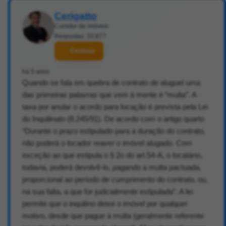
Cerigatto
Corretor de imóveis
Respostas: 20.877
Contatar
há 5 anos
Quando se fala em quebra de contrato de aluguel uma
das primeiras palavras que vem à mente é “multa”. A
taxa por anular o acordo para locação é prevista pela Lei
do Inquilinato (8.245/91). De acordo com o artigo quarto
“Durante o prazo estipulado para a duração do contrato,
não poderá o locador reaver o imóvel alugado. Com
exceção ao que estipula o § 2o do art.54-A, o locatário,
todavia, poderá devolvê-lo, pagando a multa pactuada,
proporcional ao período de cumprimento do contrato, ou,
na sua falta, a que for judicialmente estipulada”. A lei
permite que o inquilino deixe o imóvel por qualquer
motivo, desde que pague a multa (geralmente referente