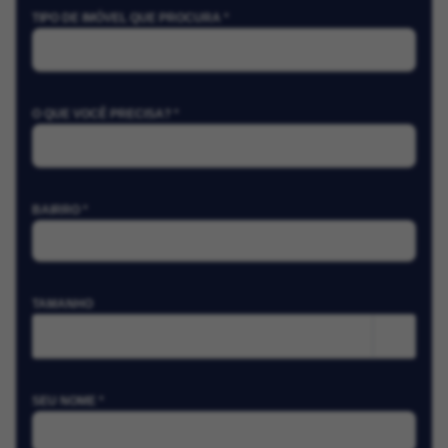
TIPO DE IMÓVEL QUE PROCURA *
O QUE VOCÊ PRECISA? *
BAIRRO *
TAMANHO
m²
SEU NOME *