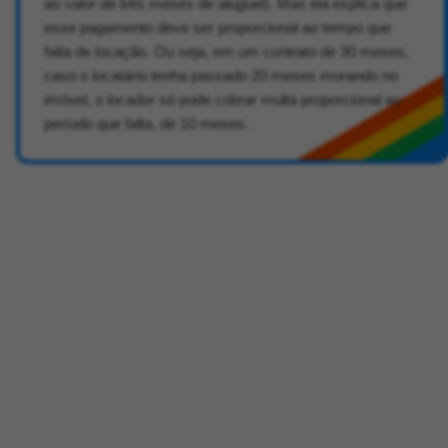
ao valor de três meses de aluguel). Mas ela explica que
esse pagamento deve ser proporcional ao tempo que
falta de locação. Ou seja, em um contrato de 30 meses,
caso o locatário tenha passado 20 meses morando no
imóvel, o locador só pode cobrar multa proporcional ao
período que falta, de 10 meses.