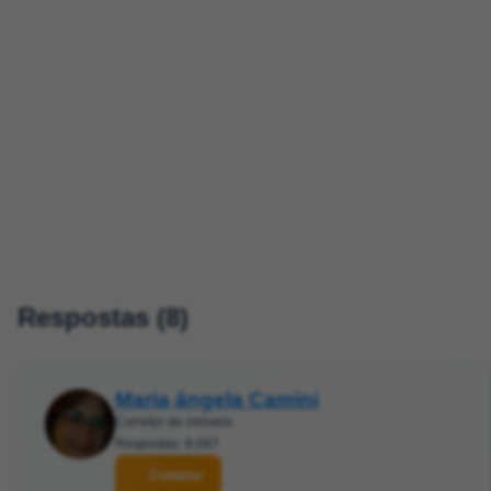
Respostas (8)
Maria ângela Camini
Corretor de imóveis
Respostas: 8.097
Contatar