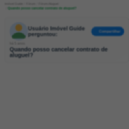
Imóvel Guide
Fórum
Fórum Aluguel
Quando posso cancelar contrato de aluguel?
Usuário Imóvel Guide
Compartilhar
perguntou:
há 5 anos
Quando posso cancelar contrato de
aluguel?